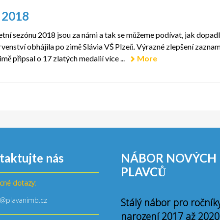
o 2018
etní sezónu 2018 jsou za námi a tak se můžeme podívat, jak dopad
rvenství obhájila po zimě Slávia VŠ Plzeň. Výrazné zlepšení zazna
mě připsal o 17 zlatých medalií více ...
More
taktujte nás
NÁBOR NOVÝCH
PLAVCŮ
cné dotazy:
o@plavanimb.cz
Stálý nábor pro ročník
narození 2017 až 2020