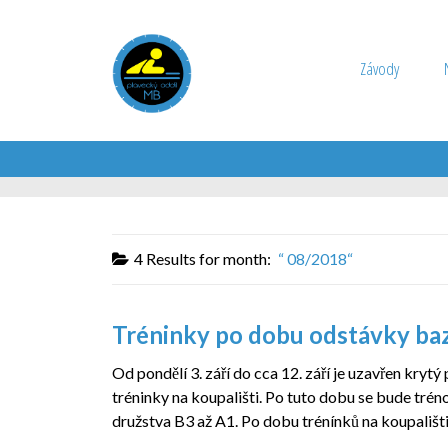
Závody
4 Results for
month:
08/2018
Tréninky po dobu odstávky baz
Od pondělí 3. září do cca 12. září je uzavřen kr
tréninky na koupališti. Po tuto dobu se bude tréno
družstva B3 až A1. Po dobu trénínků na koupališti 