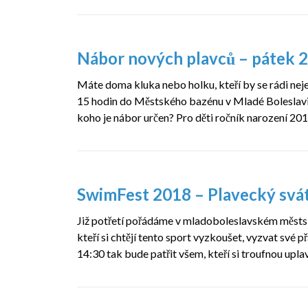
Nábor nových plavců – pátek 2
Máte doma kluka nebo holku, kteří by se rádi nejen 
15 hodin do Městského bazénu v Mladé Boleslavi 
koho je nábor určen? Pro děti ročník narození 201
SwimFest 2018 – Plavecký sváte
Již potřetí pořádáme v mladoboleslavském městské
kteří si chtějí tento sport vyzkoušet, vyzvat své p
14:30 tak bude patřit všem, kteří si troufnou upla