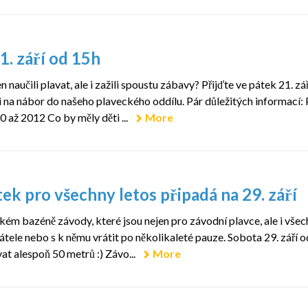
1. září od 15h
naučili plavat, ale i zažili spoustu zábavy? Přijďte ve pátek 21. zá
na nábor do našeho plaveckého oddílu. Pár důležitých informací: 
0 až 2012 Co by měly děti ...
More
k pro všechny letos připadá na 29. září
m bazéně závody, které jsou nejen pro závodní plavce, ale i všec
řátele nebo s k němu vrátit po několikaleté pauze. Sobota 29. září o
vat alespoň 50 metrů :) Závo...
More