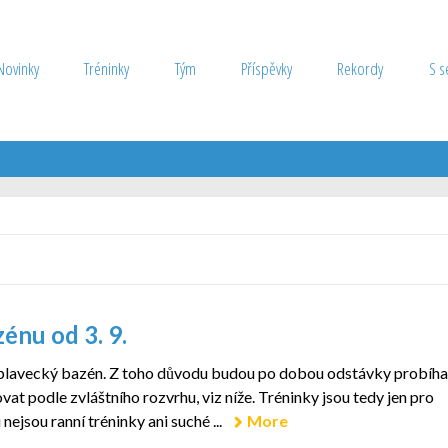
Novinky
Tréninky
Tým
Příspěvky
Rekordy
S s
énu od 3. 9.
ytý plavecký bazén. Z toho důvodu budou po dobou odstávky probíha
vat podle zvláštního rozvrhu, viz níže. Tréninky jsou tedy jen pro
nejsou ranní tréninky ani suché ...
More