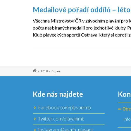
Medailové pořadí oddílů – lét
Všechna Mistrovství ČR v závodním plavání pro l
počtu nasbíraných medailí pro jednotlivé kluby. P
Klub plaveckých sportů Ostrava, který si oproti zi
/
2018
/
Srpen
Kde nás najdete
Kon
Facebook.com/plavanimb
Obe
Twitter.com/plavanimb
inf
Instagram @asmb_plavani