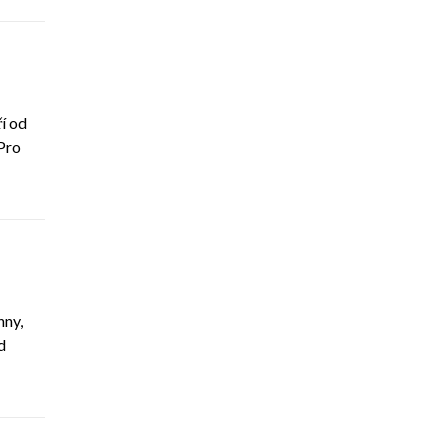
ří od
Pro
hny,
d