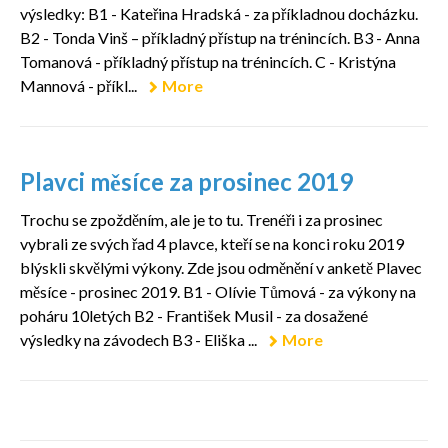
výsledky: B1 - Kateřina Hradská - za příkladnou docházku.
B2 - Tonda Vinš – příkladný přístup na trénincích. B3 - Anna
Tomanová - příkladný přístup na trénincích. C - Kristýna
Mannová - příkl...
More
Plavci měsíce za prosinec 2019
Trochu se zpožděním, ale je to tu. Trenéři i za prosinec
vybrali ze svých řad 4 plavce, kteří se na konci roku 2019
blýskli skvělými výkony. Zde jsou odměnění v anketě Plavec
měsíce - prosinec 2019. B1 - Olívie Tůmová - za výkony na
poháru 10letých B2 - František Musil - za dosažené
výsledky na závodech B3 - Eliška ...
More