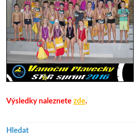
Výsledky naleznete
zde
.
Hledat