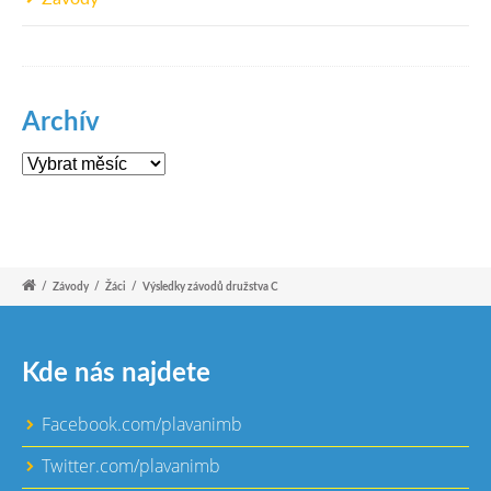
Archív
Archív
/
Závody
/
Žáci
/
Výsledky závodů družstva C
Kde nás najdete
Facebook.com/plavanimb
Twitter.com/plavanimb