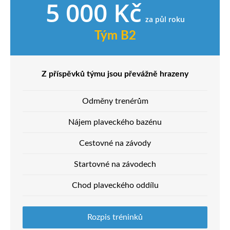
5 000 Kč
za půl roku
Tým B2
Z příspěvků týmu jsou převážně hrazeny
Odměny trenérům
Nájem plaveckého bazénu
Cestovné na závody
Startovné na závodech
Chod plaveckého oddílu
Rozpis tréninků