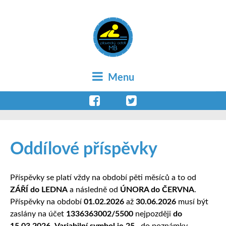
Menu
Oddílové příspěvky
Příspěvky se platí vždy na období pěti měsíců a to od
ZÁŘÍ do LEDNA
a následně od
ÚNORA do ČERVNA
.
Příspěvky na období
01.02.2026
až
30.06.2026
musí být
zaslány na účet
1336363002/5500
nejpozději
do
15.03.2026
.
Variabilní symbol je 25
, do poznámky