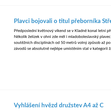
Plavci bojovali o titul přeborníka S
Předposlední květnový víkend se v Kladně konal letní př
Několik želízek v ohni zde měl i mladoboleslavský plave
soutěžních disciplínách od 50 metrů volný způsob až p
závodů se absolutně nejlépe umístěním stal v kategorii žá
Vyhlášení hvězd družstev A4 až C