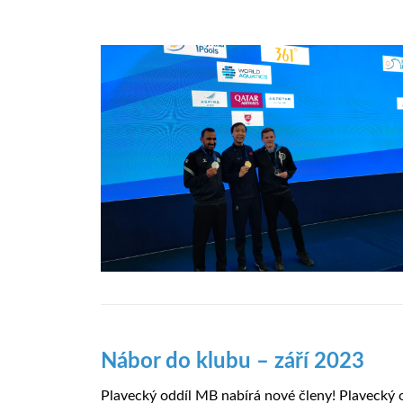
Nábor do klubu – září 2023
Plavecký oddíl MB nabírá nové členy! Plavecký