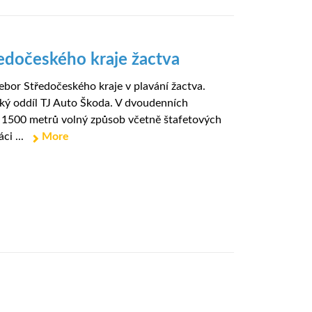
tředočeského kraje žactva
ebor Středočeského kraje v plavání žactva.
cký oddíl TJ Auto Škoda. V dvoudenních
o 1500 metrů volný způsob včetně štafetových
ci ...
More