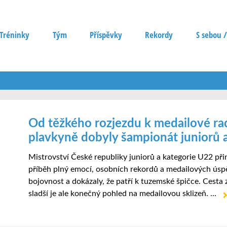
Tréninky
Tým
Příspěvky
Rekordy
S sebou /
Od těžkého rozjezdu k medailové rad
plavkyně dobyly šampionát juniorů 
Mistrovství České republiky juniorů a kategorie U22 př
příběh plný emocí, osobních rekordů a medailových úsp
bojovnost a dokázaly, že patří k tuzemské špičce. Cest
sladší je ale konečný pohled na medailovou sklizeň. ...