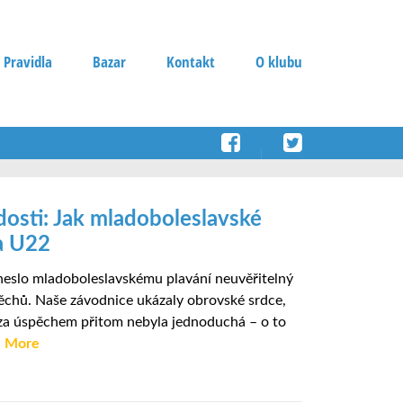
 Pravidla
Bazar
Kontakt
O klubu
osti: Jak mladoboleslavské
a U22
ineslo mladoboleslavskému plavání neuvěřitelný
ěchů. Naše závodnice ukázaly obrovské srdce,
a za úspěchem přitom nebyla jednoduchá – o to
More