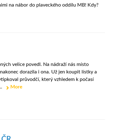
 s nimi na nábor do plaveckého oddílu MB! Kdy?
ných velice povedl. Na nádraží nás místo
 nakonec dorazila i ona. Už jen koupit lístky a
vtipkoval průvodčí, který vzhledem k počasí
..
More
r ČR