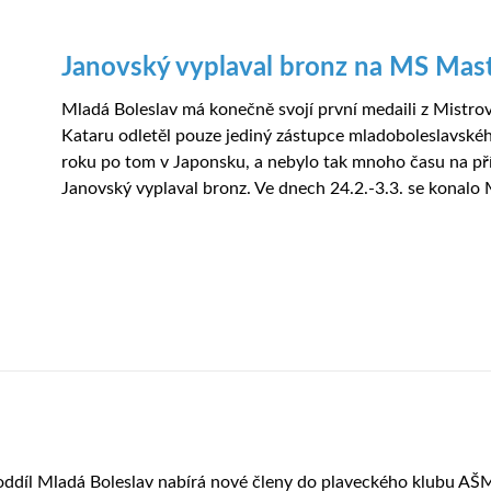
Janovský vyplaval bronz na MS Mast
Mladá Boleslav má konečně svojí první medaili z Mistrov
Kataru odletěl pouze jediný zástupce mladoboleslavskéh
roku po tom v Japonsku, a nebylo tak mnoho času na příp
Janovský vyplaval bronz. Ve dnech 24.2.-3.3. se konalo M
 oddíl Mladá Boleslav nabírá nové členy do plaveckého klubu A