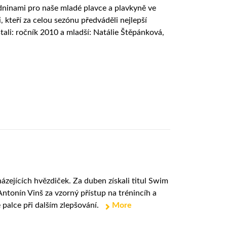
zdninami pro naše mladé plavce a plavkyně ve
, kteří za celou sezónu předváděli nejlepší
tali: ročník 2010 a mladší: Natálie Štěpánková,
ázejících hvězdiček. Za duben získali titul Swim
Antonín Vinš za vzorný přístup na trénincíh a
palce při dalším zlepšování.
More