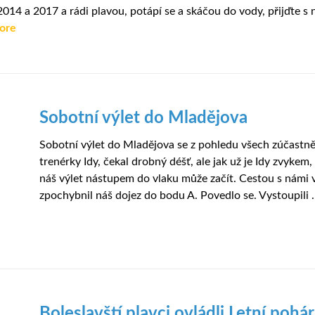
 2014 a 2017 a rádi plavou, potápí se a skáčou do vody, přijďte
ore
Sobotní výlet do Mladějova
Sobotní výlet do Mladějova se z pohledu všech zúčastně
trenérky Idy, čekal drobný déšť, ale jak už je Idy zvykem,
náš výlet nástupem do vlaku může začít. Cestou s námi 
zpochybnil náš dojez do bodu A. Povedlo se. Vystoupili .
Boleslavští plavci ovládli Letní pohá