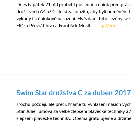
Dnes (v pátek 21. 6.) proběhl poslední trénink před prá
družstvech A4 až C. To si zasloužilo, aby byli odměněni ti
výkony i tréninkové nasazení. Hvězdami této sezóny se s
Eliška Převrátilová a František Musil - ...
More
Swim Star družstva C za duben 2017
Trochu později, ale přeci. Máme tu vyhlášení našich vych
Star Julie Tůmová za velké zlepšení plavecké techniky a 
zlepšení plavecké techniky. Oběma gratulujeme a držíme 