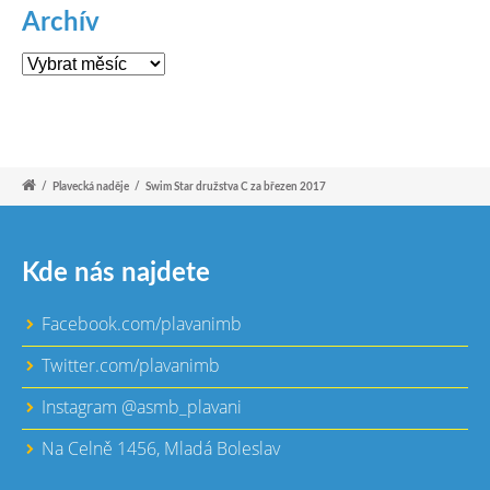
Archív
Archív
/
Plavecká naděje
/
Swim Star družstva C za březen 2017
Kde nás najdete
Facebook.com/plavanimb
Twitter.com/plavanimb
Instagram @asmb_plavani
Na Celně 1456, Mladá Boleslav