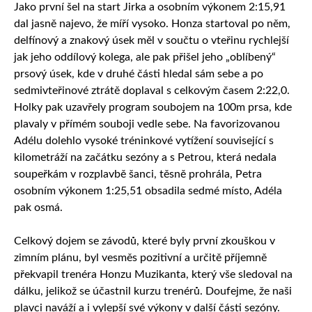
Jako první šel na start Jirka a osobním výkonem 2:15,91
dal jasně najevo, že míří vysoko. Honza startoval po něm,
delfínový a znakový úsek měl v součtu o vteřinu rychlejší
jak jeho oddílový kolega, ale pak přišel jeho „oblíbený“
prsový úsek, kde v druhé části hledal sám sebe a po
sedmivteřinové ztrátě doplaval s celkovým časem 2:22,0.
Holky pak uzavřely program soubojem na 100m prsa, kde
plavaly v přímém souboji vedle sebe. Na favorizovanou
Adélu dolehlo vysoké tréninkové vytížení související s
kilometráží na začátku sezóny a s Petrou, která nedala
soupeřkám v rozplavbě šanci, těsně prohrála, Petra
osobním výkonem 1:25,51 obsadila sedmé místo, Adéla
pak osmá.
Celkový dojem se závodů, které byly první zkouškou v
zimním plánu, byl vesměs pozitivní a určitě příjemně
překvapil trenéra Honzu Muzikanta, který vše sledoval na
dálku, jelikož se účastnil kurzu trenérů. Doufejme, že naši
plavci naváží a i vylepší své výkony v další části sezóny.