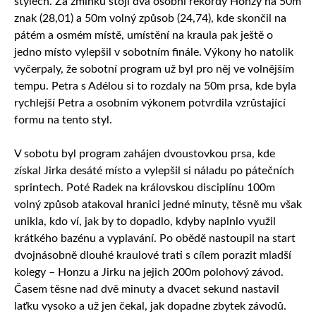
stylech. Za zmínku stojí dva osobní rekordy Honzy na 50m
znak (28,01) a 50m volný způsob (24,74), kde skončil na
pátém a osmém místě, umístění na kraula pak ještě o
jedno místo vylepšil v sobotním finále. Výkony ho natolik
vyčerpaly, že sobotní program už byl pro něj ve volnějším
tempu. Petra s Adélou si to rozdaly na 50m prsa, kde byla
rychlejší Petra a osobním výkonem potvrdila vzrůstající
formu na tento styl.
V sobotu byl program zahájen dvoustovkou prsa, kde
získal Jirka desáté místo a vylepšil si náladu po pátečních
sprintech. Poté Radek na královskou disciplínu 100m
volný způsob atakoval hranici jedné minuty, těsně mu však
unikla, kdo ví, jak by to dopadlo, kdyby naplnlo využil
krátkého bazénu a vyplavání. Po obědě nastoupil na start
dvojnásobně dlouhé kraulové trati s cílem porazit mladší
kolegy – Honzu a Jirku na jejich 200m polohový závod.
Časem těsne nad dvě minuty a dvacet sekund nastavil
laťku vysoko a už jen čekal, jak dopadne zbytek závodů.