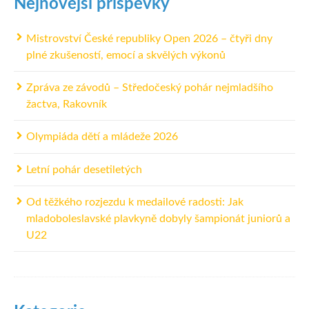
Nejnovější příspěvky
Mistrovství České republiky Open 2026 – čtyři dny
plné zkušeností, emocí a skvělých výkonů
Zpráva ze závodů – Středočeský pohár nejmladšího
žactva, Rakovník
Olympiáda dětí a mládeže 2026
Letní pohár desetiletých
Od těžkého rozjezdu k medailové radosti: Jak
mladoboleslavské plavkyně dobyly šampionát juniorů a
U22