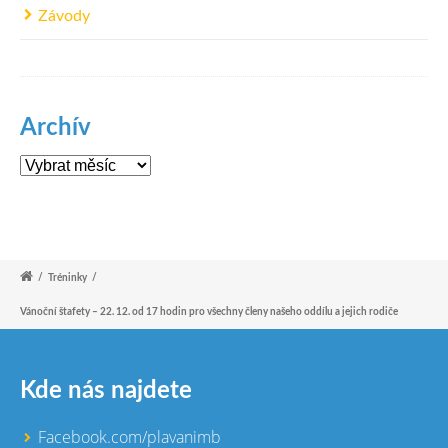
Závody
Archív
Archív
/
Tréninky
/
Vánoční štafety – 22. 12. od 17 hodin pro všechny členy našeho oddílu a jejich rodiče
Kde nás najdete
Facebook.com/plavanimb