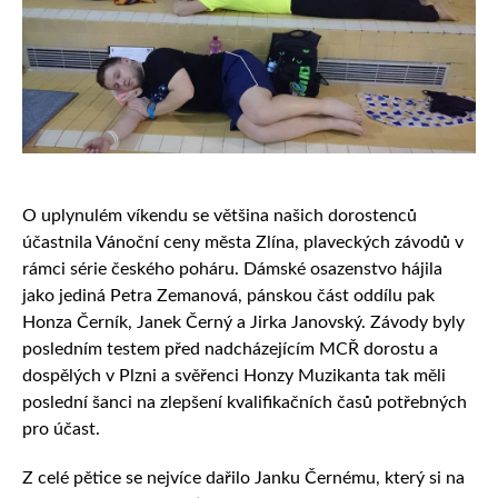
O uplynulém víkendu se většina našich dorostenců
účastnila Vánoční ceny města Zlína, plaveckých závodů v
rámci série českého poháru. Dámské osazenstvo hájila
jako jediná Petra Zemanová, pánskou část oddílu pak
Honza Černík, Janek Černý a Jirka Janovský. Závody byly
posledním testem před nadcházejícím MCŘ dorostu a
dospělých v Plzni a svěřenci Honzy Muzikanta tak měli
poslední šanci na zlepšení kvalifikačních časů potřebných
pro účast.
Z celé pětice se nejvíce dařilo Janku Černému, který si na