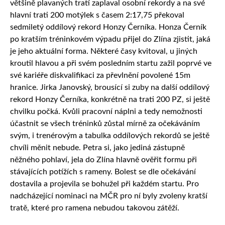
většině plavaných tratí zaplaval osobní rekordy a na své
hlavní trati 200 motýlek s časem 2:17,75 překoval
sedmiletý oddílový rekord Honzy Černíka. Honza Černík
po kratším tréninkovém výpadu přijel do Zlína zjistit, jaká
je jeho aktuální forma. Některé časy kvitoval, u jiných
kroutil hlavou a při svém posledním startu zažil poprvé ve
své kariéře diskvalifikaci za převlnění povolené 15m
hranice. Jirka Janovský, brousící si zuby na další oddílový
rekord Honzy Černíka, konkrétně na trati 200 PZ, si ještě
chvilku počká. Kvůli pracovní náplni a tedy nemožnosti
účastnit se všech tréninků zůstal mírně za očekáváním
svým, i trenérovým a tabulka oddílových rekordů se ještě
chvíli měnit nebude. Petra si, jako jediná zástupně
něžného pohlaví, jela do Zlína hlavně ověřit formu při
stávajících potížích s rameny. Bolest se dle očekávání
dostavila a projevila se bohužel při každém startu. Pro
nadcházející nominaci na MČR pro ní byly zvoleny kratší
tratě, které pro ramena nebudou takovou zátěží.