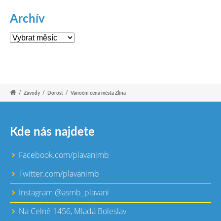
Archív
Archív
/
Závody
/
Dorost
/
Vánoční cena města Zlína
Kde nás najdete
Facebook.com/plavanimb
Twitter.com/plavanimb
Instagram @asmb_plavani
Na Celně 1456, Mladá Boleslav