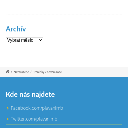
Archív
Archív
/
Nezařazené
/
Tréninky v novém roce
Kde nás najdete
Facebook.com/plavanimb
Twitter.com/plavanimb