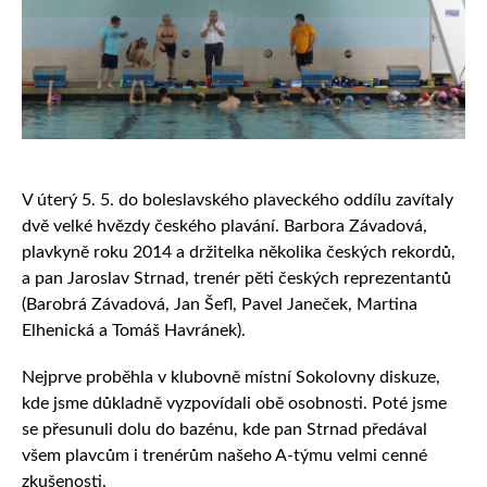
V úterý 5. 5. do boleslavského plaveckého oddílu zavítaly
dvě velké hvězdy českého plavání. Barbora Závadová,
plavkyně roku 2014 a držitelka několika českých rekordů,
a pan Jaroslav Strnad, trenér pěti českých reprezentantů
(Barobrá Závadová, Jan Šefl, Pavel Janeček, Martina
Elhenická a Tomáš Havránek).
Nejprve proběhla v klubovně místní Sokolovny diskuze,
kde jsme důkladně vyzpovídali obě osobnosti. Poté jsme
se přesunuli dolu do bazénu, kde pan Strnad předával
všem plavcům i trenérům našeho A-týmu velmi cenné
zkušenosti.