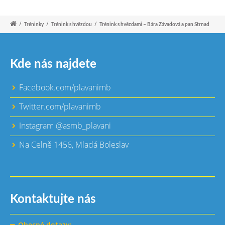
/
Tréninky
/
Trénink s hvězdou
/
Trénink s hvězdami – Bára Závadová a pan Strnad
Kde nás najdete
Facebook.com/plavanimb
Twitter.com/plavanimb
Instagram @asmb_plavani
Na Celně 1456, Mladá Boleslav
Kontaktujte nás
Obecné dotazy: