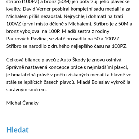
stříbro (100PZ) a bronz (50M) jen potvrzují jeho plavecké
kvality. David Verner posbíral kompletní sadu medailí a za
Michalem příliš nezaostal. Nejrychleji dohmátl na trati
100VZ (první místo dělené s Michalem). Stříbro je z 50M a
bronz vybojoval na 100P. Mladší sestra z rodiny
Paurových Pavlína, se zlatě prosadila na 50 a 100VZ.
Stříbro se narodilo z druhého nejlepšího času na 100PZ.
Celková bilance plavců z Auto Škody je znovu oslnivá.
Správně nastavená koncepce práce s nejmladšími plavci,
je hmatatelná právě v počtu získaných medailí a hlavně ve
stále se lepšících časech plavců. Mladá Boleslav vykročila
správným směrem.
Michal Čanaky
Hledat