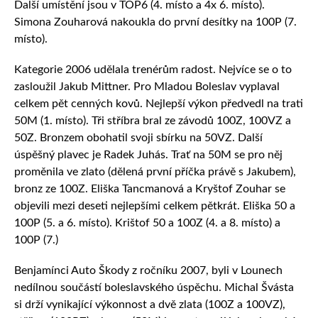
Další umístění jsou v TOP6 (4. místo a 4x 6. místo).
Simona Zouharová nakoukla do první desítky na 100P (7.
místo).
Kategorie 2006 udělala trenérům radost. Nejvíce se o to
zasloužil Jakub Mittner. Pro Mladou Boleslav vyplaval
celkem pět cenných kovů. Nejlepší výkon předvedl na trati
50M (1. místo). Tři stříbra bral ze závodů 100Z, 100VZ a
50Z. Bronzem obohatil svoji sbírku na 50VZ. Další
úspěšný plavec je Radek Juhás. Trať na 50M se pro něj
proměnila ve zlato (dělená první příčka právě s Jakubem),
bronz ze 100Z. Eliška Tancmanová a Kryštof Zouhar se
objevili mezi deseti nejlepšími celkem pětkrát. Eliška 50 a
100P (5. a 6. místo). Krištof 50 a 100Z (4. a 8. místo) a
100P (7.)
Benjamínci Auto Škody z ročníku 2007, byli v Lounech
nedílnou součástí boleslavského úspěchu. Michal Švásta
si drží vynikající výkonnost a dvě zlata (100Z a 100VZ),