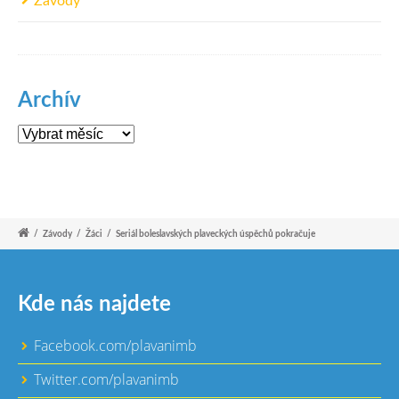
Závody
Archív
Archív
/
Závody
/
Žáci
/
Seriál boleslavských plaveckých úspěchů pokračuje
Kde nás najdete
Facebook.com/plavanimb
Twitter.com/plavanimb