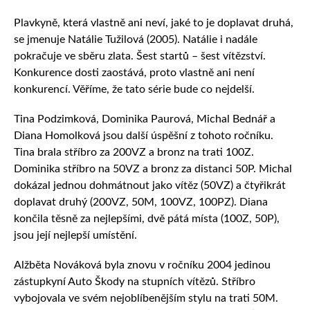
Plavkyně, která vlastně ani neví, jaké to je doplavat druhá,
se jmenuje Natálie Tužilová (2005). Natálie i nadále
pokračuje ve sběru zlata. Šest startů – šest vítězství.
Konkurence dosti zaostává, proto vlastně ani není
konkurencí. Věříme, že tato série bude co nejdelší.
Tina Podzimková, Dominika Paurová, Michal Bednář a
Diana Homolková jsou další úspěšní z tohoto ročníku.
Tina brala stříbro za 200VZ a bronz na trati 100Z.
Dominika stříbro na 50VZ a bronz za distanci 50P. Michal
dokázal jednou dohmátnout jako vítěz (50VZ) a čtyřikrát
doplavat druhý (200VZ, 50M, 100VZ, 100PZ). Diana
končila těsně za nejlepšími, dvě pátá místa (100Z, 50P),
jsou její nejlepší umístění.
Alžběta Nováková byla znovu v ročníku 2004 jedinou
zástupkyní Auto Škody na stupních vítězů. Stříbro
vybojovala ve svém nejoblíbenějším stylu na trati 50M.