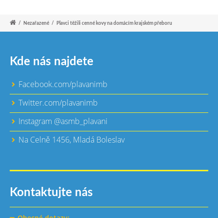
/
Nezařazené
/
Plavci těžili cenné kovy na domácím krajském přeboru
Kde nás najdete
Facebook.com/plavanimb
Twitter.com/plavanimb
Instagram @asmb_plavani
Na Celně 1456, Mladá Boleslav
Kontaktujte nás
Obecné dotazy: