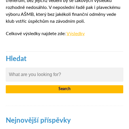
trenérům, bez jejichž vedení by se takových výsledků
rozhodně nedosáhlo. V neposlední řadě pak i plaveckému
výboru AŠMB, který bez jakékoli finanční odměny vede
klub vstříc úspěchům na závodním poli.
Celkové výsledky najdete zde:
Výsledky
Hledat
Nejnovější příspěvky