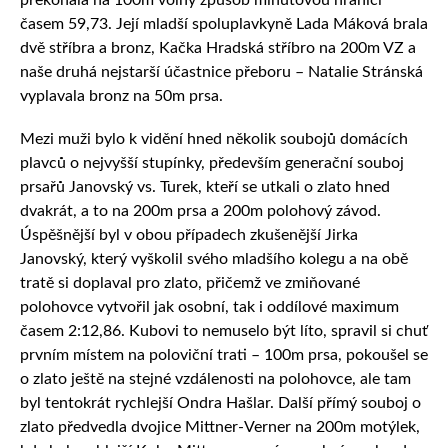
překonala na 100m volný způsob minutovou hranici
časem 59,73. Její mladší spoluplavkyně Lada Máková brala
dvě stříbra a bronz, Kačka Hradská stříbro na 200m VZ a
naše druhá nejstarší účastnice přeboru – Natalie Stránská
vyplavala bronz na 50m prsa.
Mezi muži bylo k vidění hned několik soubojů domácích
plavců o nejvyšší stupínky, především generační souboj
prsařů Janovský vs. Turek, kteří se utkali o zlato hned
dvakrát, a to na 200m prsa a 200m polohový závod.
Úspěšnější byl v obou případech zkušenější Jirka
Janovský, který vyškolil svého mladšího kolegu a na obě
tratě si doplaval pro zlato, přičemž ve zmiňované
polohovce vytvořil jak osobní, tak i oddílové maximum
časem 2:12,86. Kubovi to nemuselo být líto, spravil si chuť
prvním místem na poloviční trati – 100m prsa, pokoušel se
o zlato ještě na stejné vzdálenosti na polohovce, ale tam
byl tentokrát rychlejší Ondra Hašlar. Další přímý souboj o
zlato předvedla dvojice Mittner-Verner na 200m motýlek,