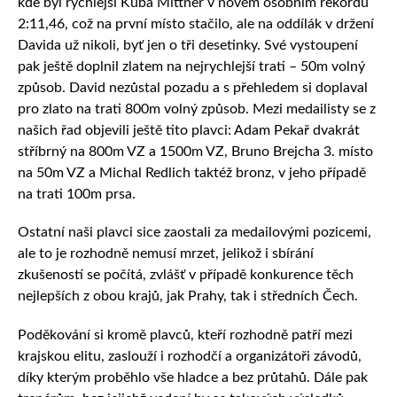
kde byl rychlejší Kuba Mittner v novém osobním rekordu
2:11,46, což na první místo stačilo, ale na oddílák v držení
Davida už nikoli, byť jen o tři desetinky. Své vystoupení
pak ještě doplnil zlatem na nejrychlejší trati – 50m volný
způsob. David nezůstal pozadu a s přehledem si doplaval
pro zlato na trati 800m volný způsob. Mezi medailisty se z
našich řad objevili ještě tito plavci: Adam Pekař dvakrát
stříbrný na 800m VZ a 1500m VZ, Bruno Brejcha 3. místo
na 50m VZ a Michal Redlich taktéž bronz, v jeho případě
na trati 100m prsa.
Ostatní naši plavci sice zaostali za medailovými pozicemi,
ale to je rozhodně nemusí mrzet, jelikož i sbírání
zkušeností se počítá, zvlášť v případě konkurence těch
nejlepších z obou krajů, jak Prahy, tak i středních Čech.
Poděkování si kromě plavců, kteří rozhodně patří mezi
krajskou elitu, zaslouží i rozhodčí a organizátoři závodů,
díky kterým proběhlo vše hladce a bez průtahů. Dále pak