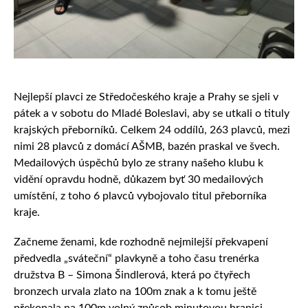
Nejlepší plavci ze Středočeského kraje a Prahy se sjeli v
pátek a v sobotu do Mladé Boleslavi, aby se utkali o tituly
krajských přeborníků. Celkem 24 oddílů, 263 plavců, mezi
nimi 28 plavců z domácí AŠMB, bazén praskal ve švech.
Medailových úspěchů bylo ze strany našeho klubu k
vidění opravdu hodně, důkazem byť 30 medailových
umístění, z toho 6 plavců vybojovalo titul přeborníka
kraje.
Začneme ženami, kde rozhodně nejmilejší překvapení
předvedla „sváteční“ plavkyně a toho času trenérka
družstva B – Simona Šindlerová, která po čtyřech
bronzech urvala zlato na 100m znak a k tomu ještě