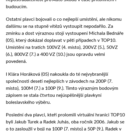
budoucím.
Ostatní plavci bojovali o co nejlepší umístění, ale nikomu
dalšímu se na stupně vítězů vystoupit nepodařilo. Za
zmínku a dost výraznou stojí vystoupení Michala Bednáře
(05), který dokázal doplavat v pěti případech v TOP10.
Umístění na tratích 100VZ (4. místo), 200VZ (5.), 50VZ
(6.), 800VZ (7.) a 400 VZ (10.) jsou opravdu velmi
povedená.
I Klára Horáková (05) nakoukla do té nejvybranější
společnosti deseti nejlepších v závodech na 200P (7.
místo), 100M (7.) a 100P (9.). Tímto výrazným bodovým
zápisem se stala čtvrtou nejúspěšnější plavkyní
boleslavského výběru.
Poslední dva plavci, kteří prolomili virtuální hranici TOP10
byli Jakub Turek a Radek Juhás, oba ročník 2006. Jakub se
o to zasloužil v boji na 100P (7. místo) a 50P (9.). Radek v