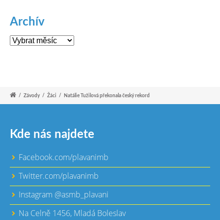
Archív
Archív
/
Závody
/
Žáci
/
Natálie Tužilová překonala český rekord
Kde nás najdete
Facebook.com/plavanimb
Twitter.com/plavanimb
Instagram @asmb_plavani
Na Celně 1456, Mladá Boleslav