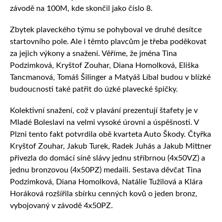
závodě na 100M, kde skončil jako číslo 8.
Zbytek plaveckého týmu se pohyboval ve druhé desítce
startovního pole. Ale i těmto plavcům je třeba poděkovat
za jejich výkony a snažení. Věříme, že jména Tina
Podzimková, Kryštof Zouhar, Diana Homolková, Eliška
Tancmanová, Tomáš Šilinger a Matyáš Líbal budou v blízké
budoucnosti také patřit do úzké plavecké špičky.
Kolektivní snažení, což v plavání prezentují štafety je v
Mladé Boleslavi na velmi vysoké úrovni a úspěšnosti. V
Plzni tento fakt potvrdila obě kvarteta Auto Škody. Čtyřka
Kryštof Zouhar, Jakub Turek, Radek Juhás a Jakub Mittner
přivezla do domácí síně slávy jednu stříbrnou (4x50VZ) a
jednu bronzovou (4x50PZ) medaili. Sestava děvčat Tina
Podzimková, Diana Homolková, Natálie Tužilová a Klára
Horáková rozšířila sbírku cenných kovů o jeden bronz,
vybojovaný v závodě 4x50PZ.