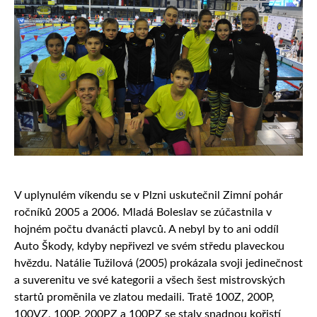
V uplynulém víkendu se v Plzni uskutečnil Zimní pohár
ročníků 2005 a 2006. Mladá Boleslav se zúčastnila v
hojném počtu dvanácti plavců. A nebyl by to ani oddíl
Auto Škody, kdyby nepřivezl ve svém středu plaveckou
hvězdu. Natálie Tužilová (2005) prokázala svoji jedinečnost
a suverenitu ve své kategorii a všech šest mistrovských
startů proměnila ve zlatou medaili. Tratě 100Z, 200P,
100VZ, 100P, 200PZ a 100PZ se staly snadnou kořistí