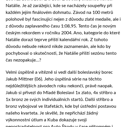
Natálie. Je až zarážející, kde se nacházely soupeřky při
každém jejím finálovém dohmatu. Závod na 100 metrů
polohově byl fascinující nejen z důvodu zlaté medaile, ale i
z důvodu zaplavaného času 1:08,95. Tento čas je novým
českým rekordem v ročníku 2004. Ano, kategorie do které
Natálie dorazí teprve příští kalendářní rok. Z tohoto
důvodu nebude rekord nikde zaznamenán, ale kdo by
pochyboval o skutečnosti, že Natálie příští sezónu tento
čas nezopakuje…?
Velmi úspěšně a vítězně si vedl další boleslavský borec
Jakub Mittner (06). Jeho úspěšná série na těchto
nejdůležitějších závodech roku nekončí, právě naopak.
Jakub si přivezl do Mladé Boleslavi 1x zlato, 4x stříbro a
1x bronz ze svých individuálních startů. Další stříbro a
bronz vybojoval ve štafetách, kde byl ústřední postavou
našeho kvarteta. Je skvělé, že nepřichází žádný
výkonnostní útlum a Kuba dokazuje svoji
nepostradatelnost pro Auto Škodu v čase přítomném i