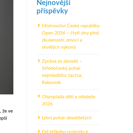
Nejnovější
příspěvky
Mistrovství České republiky
Open 2026 – čtyři dny plné
zkušeností, emocí a
skvělých výkonů
Zpráva ze závodů –
Středočeský pohár
nejmladšího žactva,
Rakovník
Olympiáda dětí a mládeže
2026
, že ve
Letní pohár desetiletých
epší
.
Od těžkého rozjezdu k