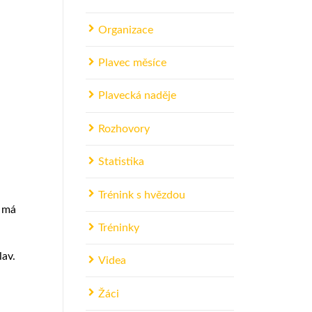
Organizace
Plavec měsíce
Plavecká naděje
Rozhovory
Statistika
Trénink s hvězdou
ě má
Tréninky
lav.
Videa
Žáci