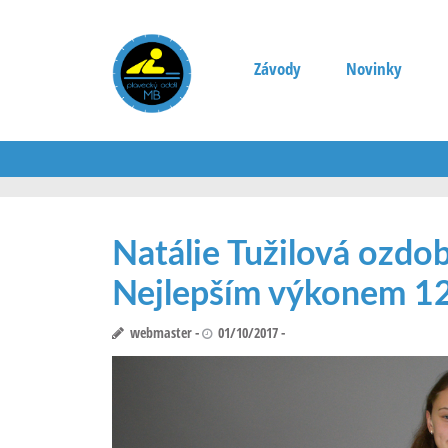
Závody
Novinky
Natálie Tužilová ozdo
Nejlepším výkonem 12
webmaster
01/10/2017