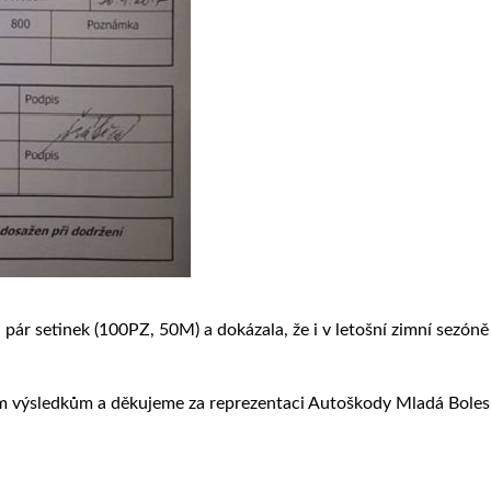
 pár setinek (100PZ, 50M) a dokázala, že i v letošní zimní sezón
ším výsledkům a děkujeme za reprezentaci Autoškody Mladá Boles