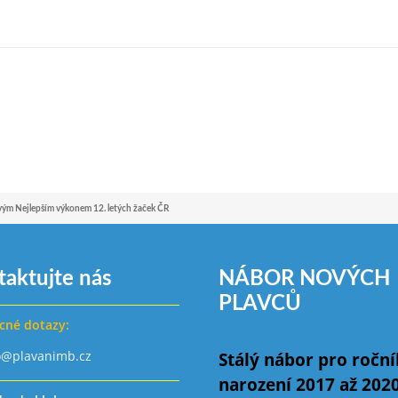
vým Nejlepším výkonem 12. letých žaček ČR
taktujte nás
NÁBOR NOVÝCH
PLAVCŮ
cné dotazy:
o@plavanimb.cz
Stálý nábor pro ročn
narození 2017 až 202