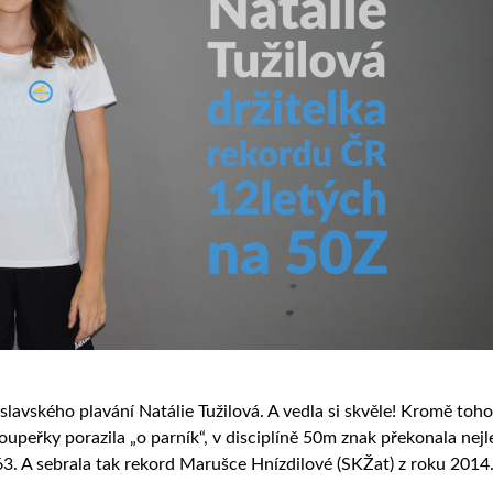
lavského plavání Natálie Tužilová. A vedla si skvěle! Kromě toho
soupeřky porazila „o parník“, v disciplíně 50m znak překonala nejl
3. A sebrala tak rekord Marušce Hnízdilové (SKŽat) z roku 2014