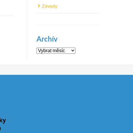
Závody
Archív
Archív
íky
0