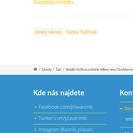
Kompletní výsledky
český rekord
Natka Tužilová
/
Závody
/
Žáci
/
Natálie Tužilová ozdobila Velkou cenu Chodska no
Kde nás najdete
Kon
Facebook.com/plavanimb
Obe
Twitter.com/plavanimb
inf
Instagram @asmb_plavani