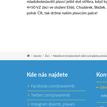
mladoboleslavští plavci ještě dvě stříbra, když 
4×50 VZ žáci ve složení Eliáš, Chudárek, Blažek,
pohár ČR, tak držme našim plavcům palce!
/
Závody
/
Žáci
/
Medailové žně plaveckých žáků na krajském pohár
Kde nás najdete
Kon
Facebook.com/plavanimb
Obe
Twitter.com/plavanimb
inf
Instagram @asmb_plavani