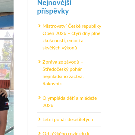
Nejnovější
příspěvky
Mistrovství České republiky
Open 2026 – čtyři dny plné
zkušeností, emocí a
skvělých výkonů
Zpráva ze závodů –
Středočeský pohár
nejmladšího žactva,
Rakovník
Olympiáda dětí a mládeže
2026
Letní pohár desetiletých
Od těžkého rozjezdu k