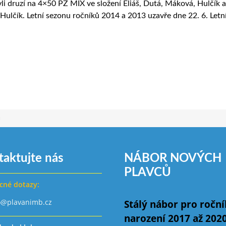
byli druzí na 4×50 PZ MIX ve složení Eliáš, Dutá, Máková, Hulčík 
 Hulčík. Letní sezonu ročníků 2014 a 2013 uzavře dne 22. 6. Letn
u
taktujte nás
NÁBOR NOVÝCH
PLAVCŮ
cné dotazy:
o@plavanimb.cz
Stálý nábor pro ročn
narození 2017 až 202