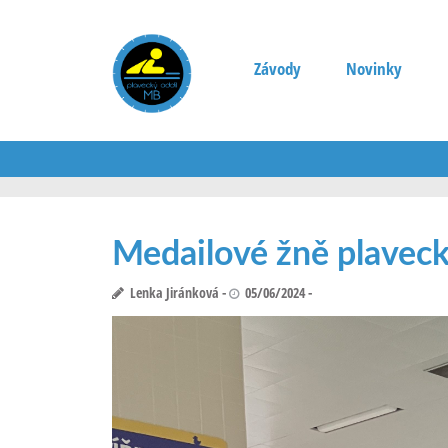
Závody
Novinky
Medailové žně plavec
Lenka Jiránková
05/06/2024