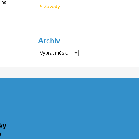
a na
Závody
í
Archív
Archív
íky
0