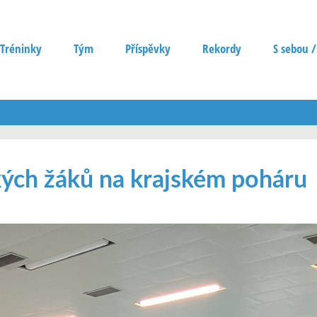
Tréninky
Tým
Příspěvky
Rekordy
S sebou /
kých žáků na krajském poháru