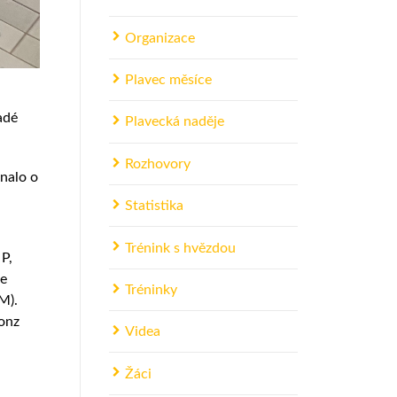
Organizace
Plavec měsíce
adé
Plavecká naděje
Rozhovory
dnalo o
Statistika
Trénink s hvězdou
 P,
se
Tréninky
M).
ronz
Videa
Žáci