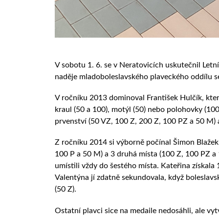
V sobotu 1. 6. se v Neratovicích uskutečnil Let
naděje mladoboleslavského plaveckého oddílu se
V ročníku 2013 dominoval František Hulčík, který
kraul (50 a 100), motýl (50) nebo polohovky (100
prvenství (50 VZ, 100 Z, 200 Z, 100 PZ a 50 M) 
Z ročníku 2014 si výborně počínal Šimon Blažek, 
100 P a 50 M) a 3 druhá místa (100 Z, 100 PZ a
umístili vždy do šestého místa. Kateřina získala
Valentýna jí zdatně sekundovala, když boleslavsk
(50 Z).
Ostatní plavci sice na medaile nedosáhli, ale vyt