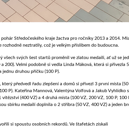
ní pohár Středočeského kraje žactva pro ročníky 2013 a 2014. Ml
 rozhodně neztratily, což je velkým příslibem do budoucna.
 všech svých šest startů proměnil ve zlatou medaili, ať už se je
 a 200). Velmi podobně si vedla Linda Máková, která si přivezla 5
a jednu druhou příčku (100 P).
který předvedl řadu zlepšení a domů si přivezl 3 první místa (50
 100 P). Kateřina Mannová, Valentýna Volfová a Jakub Vyhlídko 
 1 vítězství (400 VZ) a 4 druhá místa (100 VZ, 200 VZ, 100 P, 100 
ou sbírku medailí doplnila o 2 stříbra (50 VZ, 400 VZ) a jeden b
vořili si spoustu osobních rekordů. Ve štafetách získali