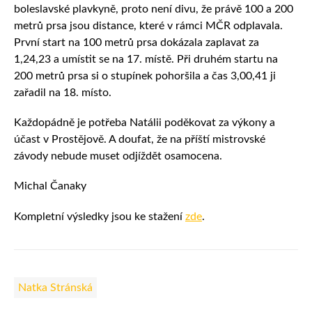
boleslavské plavkyně, proto není divu, že právě 100 a 200
metrů prsa jsou distance, které v rámci MČR odplavala.
První start na 100 metrů prsa dokázala zaplavat za
1,24,23 a umístit se na 17. místě. Při druhém startu na
200 metrů prsa si o stupínek pohoršila a čas 3,00,41 ji
zařadil na 18. místo.
Každopádně je potřeba Natálii poděkovat za výkony a
účast v Prostějově. A doufat, že na příští mistrovské
závody nebude muset odjíždět osamocena.
Michal Čanaky
Kompletní výsledky jsou ke stažení
zde
.
Natka Stránská