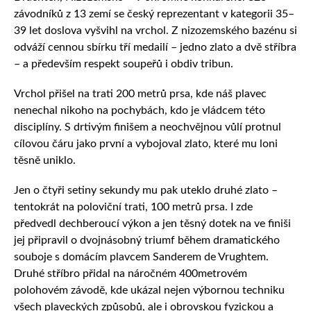
závodníků z 13 zemí se český reprezentant v kategorii 35–
39 let doslova vyšvihl na vrchol. Z nizozemského bazénu si
odváží cennou sbírku tří medailí – jedno zlato a dvě stříbra
– a především respekt soupeřů i obdiv tribun.
Vrchol přišel na trati 200 metrů prsa, kde náš plavec
nenechal nikoho na pochybách, kdo je vládcem této
disciplíny. S drtivým finišem a neochvějnou vůlí protnul
cílovou čáru jako první a vybojoval zlato, které mu loni
těsně uniklo.
Jen o čtyři setiny sekundy mu pak uteklo druhé zlato –
tentokrát na poloviční trati, 100 metrů prsa. I zde
předvedl dechberoucí výkon a jen těsný dotek na ve finiši
jej připravil o dvojnásobný triumf během dramatického
souboje s domácím plavcem Sanderem de Vrughtem.
Druhé stříbro přidal na náročném 400metrovém
polohovém závodě, kde ukázal nejen výbornou techniku
všech plaveckých způsobů, ale i obrovskou fyzickou a