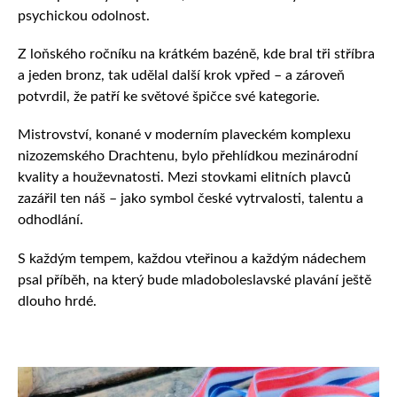
psychickou odolnost.
Z loňského ročníku na krátkém bazéně, kde bral tři stříbra
a jeden bronz, tak udělal další krok vpřed – a zároveň
potvrdil, že patří ke světové špičce své kategorie.
Mistrovství, konané v moderním plaveckém komplexu
nizozemského Drachtenu, bylo přehlídkou mezinárodní
kvality a houževnatosti. Mezi stovkami elitních plavců
zazářil ten náš – jako symbol české vytrvalosti, talentu a
odhodlání.
S každým tempem, každou vteřinou a každým nádechem
psal příběh, na který bude mladoboleslavské plavání ještě
dlouho hrdé.