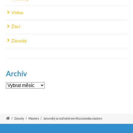
Videa
Žáci
Závody
Archív
Archív
/
Závody
/
Masters
/
Janovský se stal mistrem Nizozemska masters