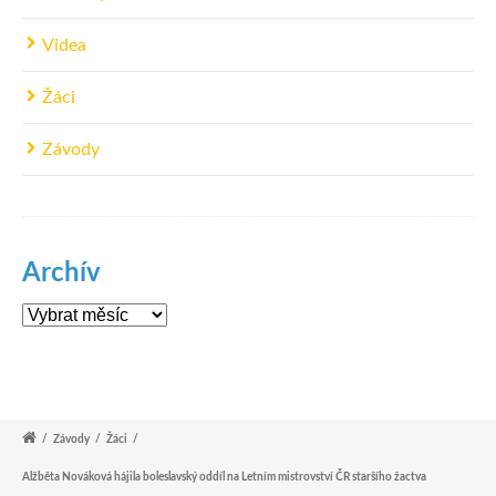
Videa
Žáci
Závody
Archív
Archív
/
Závody
/
Žáci
/
Alžběta Nováková hájila boleslavský oddíl na Letním mistrovství ČR staršího žactva