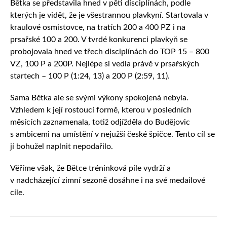
Bětka se představila hned v pěti disciplínách, podle
kterých je vidět, že je všestrannou plavkyní. Startovala v
kraulové osmistovce, na tratích 200 a 400 PZ i na
prsařské 100 a 200. V tvrdé konkurenci plavkyň se
probojovala hned ve třech disciplínách do TOP 15 – 800
VZ, 100 P a 200P. Nejlépe si vedla právě v prsařských
startech – 100 P (1:24, 13) a 200 P (2:59, 11).
Sama Bětka ale se svými výkony spokojená nebyla.
Vzhledem k její rostoucí formě, kterou v posledních
měsících zaznamenala, totiž odjížděla do Budějovic
s ambicemi na umístění v nejužší české špičce. Tento cíl se
jí bohužel naplnit nepodařilo.
Věříme však, že Bětce tréninková píle vydrží a
v nadcházející zimní sezoně dosáhne i na své medailové
cíle.