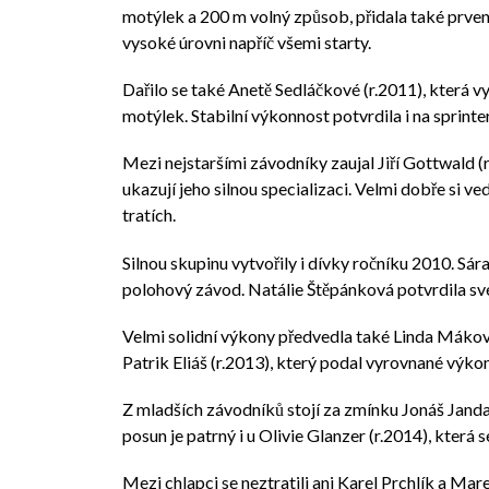
motýlek a 200 m volný způsob, přidala také prven
vysoké úrovni napříč všemi starty.
Dařilo se také Anetě Sedláčkové (r.2011), která vy
motýlek. Stabilní výkonnost potvrdila i na sprinte
Mezi nejstaršími závodníky zaujal Jiří Gottwald (
ukazují jeho silnou specializaci. Velmi dobře si v
tratích.
Silnou skupinu vytvořily i dívky ročníku 2010. S
polohový závod. Natálie Štěpánková potvrdila své
Velmi solidní výkony předvedla také Linda Máková 
Patrik Eliáš (r.2013), který podal vyrovnané výkon
Z mladších závodníků stojí za zmínku Jonáš Janda 
posun je patrný i u Olivie Glanzer (r.2014), kter
Mezi chlapci se neztratili ani Karel Prchlík a Mar