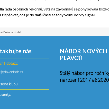
dla řada osobních rekordů, většina závodníků se pohybovala blízk
 zlepšovat, což je do další části sezóny velmi dobrý signál.
eně Prahy neztratili
taktujte nás
NÁBOR NOVÝCH
PLAVCŮ
cné dotazy:
o@plavanimb.cz
Stálý nábor pro ročník
narození 2017 až 2020
seda klubu:
uvenky: