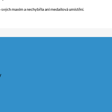
o svých maxim a nechyběla ani medailová umístění.
y