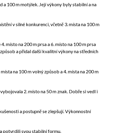
a 100 m motýlek. Její výkony byly stabilní a na
ístění v silné konkurenci, včetně 3. místa na 100 m
 4. místo na 200 m prsa a 6. místo na 100 m prsa
 způsob a přidal další kvalitní výkony na středních
. místa na 100 m volný způsob a 4. místa na 200 m
vybojovala 2. místo na 50 m znak. Dobře si vedl i
kušenosti a postupně se zlepšují. Výkonnostní
 potvrdili svou stabilní formu.