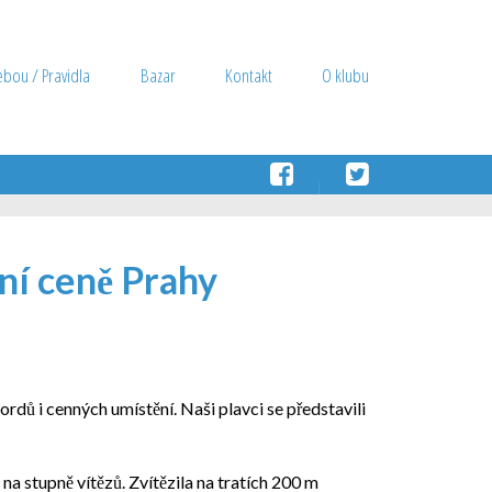
ebou / Pravidla
Bazar
Kontakt
O klubu
rní ceně Prahy
ordů i cenných umístění. Naši plavci se představili
a stupně vítězů. Zvítězila na tratích 200 m