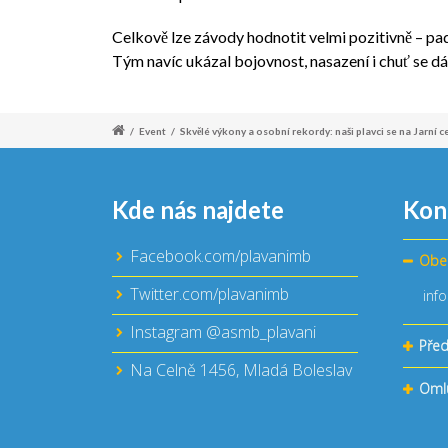
Celkově lze závody hodnotit velmi pozitivně – pa
Tým navíc ukázal bojovnost, nasazení i chuť se dál
/
Event
/
Skvělé výkony a osobní rekordy: naši plavci se na Jarní c
Kde nás najdete
Kon
Facebook.com/plavanimb
Obe
Twitter.com/plavanimb
inf
Instagram @asmb_plavani
Před
Na Celně 1456, Mladá Boleslav
Oml