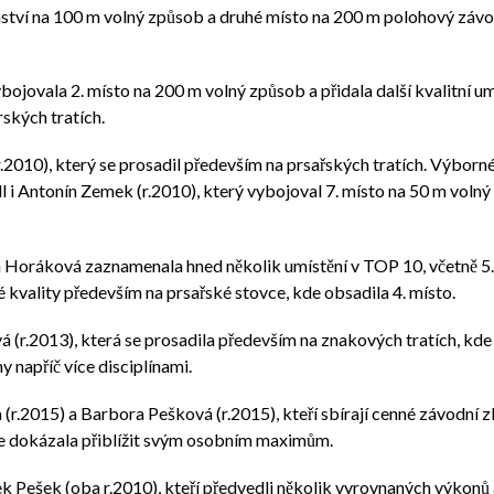
ství na 100 m volný způsob a druhé místo na 200 m polohový závod 
bojovala 2. místo na 200 m volný způsob a přidala další kvalitní um
rských tratích.
r.2010), který se prosadil především na prsařských tratích. Výborné
edl i Antonín Zemek (r.2010), který vybojoval 7. místo na 50 m volný
ára Horáková zaznamenala hned několik umístění v TOP 10, včetně 5
 kvality především na prsařské stovce, kde obsadila 4. místo.
(r.2013), která se prosadila především na znakových tratích, kde 
y napříč více disciplínami.
(r.2015) a Barbora Pešková (r.2015), kteří sbírají cenné závodní z
á se dokázala přiblížit svým osobním maximům.
ek Pešek (oba r.2010), kteří předvedli několik vyrovnaných výkonů a