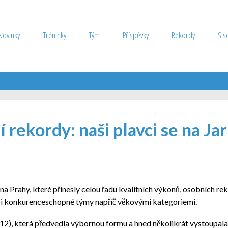
Novinky
Tréninky
Tým
Příspěvky
Rekordy
S s
 rekordy: naši plavci se na Ja
na Prahy, které přinesly celou řadu kvalitních výkonů, osobních rek
 mezi konkurenceschopné týmy napříč věkovými kategoriemi.
2), která předvedla výbornou formu a hned několikrát vystoupala n