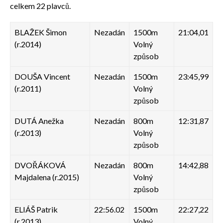
celkem 22 plavců.
BLAŽEK Šimon
Nezadán
1500m
21:04,01
(r.2014)
Volný
způsob
DOUŠA Vincent
Nezadán
1500m
23:45,99
(r.2011)
Volný
způsob
DUTÁ Anežka
Nezadán
800m
12:31,87
(r.2013)
Volný
způsob
DVOŘÁKOVÁ
Nezadán
800m
14:42,88
Majdalena (r.2015)
Volný
způsob
ELIÁŠ Patrik
22:56.02
1500m
22:27,22
(r.2013)
Volný