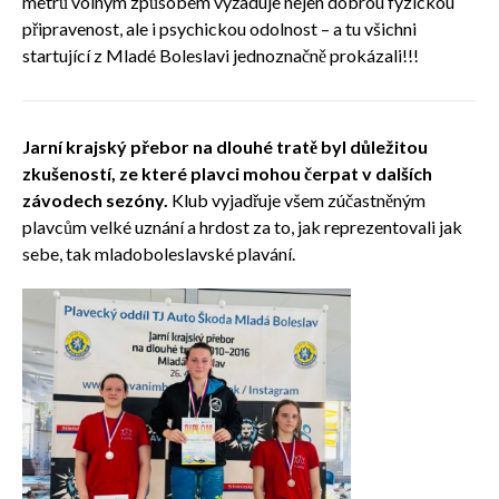
metrů volným způsobem vyžaduje nejen dobrou fyzickou
připravenost, ale i psychickou odolnost – a tu všichni
startující z Mladé Boleslavi jednoznačně prokázali!!!
Jarní krajský přebor na dlouhé tratě byl důležitou
zkušeností, ze které plavci mohou čerpat v dalších
závodech sezóny.
Klub vyjadřuje všem zúčastněným
plavcům velké uznání a hrdost za to, jak reprezentovali jak
sebe, tak mladoboleslavské plavání.