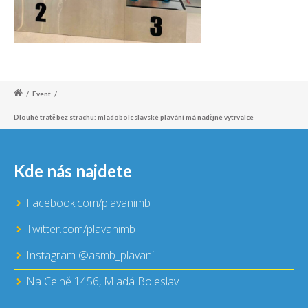
/
Event
/
Dlouhé tratě bez strachu: mladoboleslavské plavání má nadějné vytrvalce
Kde nás najdete
Facebook.com/plavanimb
Twitter.com/plavanimb
Instagram @asmb_plavani
Na Celně 1456, Mladá Boleslav