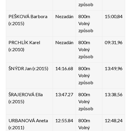
způsob
PEŠKOVÁ Barbora
Nezadán
800m
15:00,84
(r.2015)
Volný
způsob
PRCHLÍK Karel
Nezadán
800m
09:31,96
(r.2010)
Volný
způsob
ŠNÝDR Jan (r.2015)
14:16.68
800m
13:49,96
Volný
způsob
ŠRAJEROVÁ Ella
13:47.27
800m
13:38,56
(r.2015)
Volný
způsob
URBANOVÁ Aneta
12:55.84
800m
12:48,24
(r.2011)
Volný