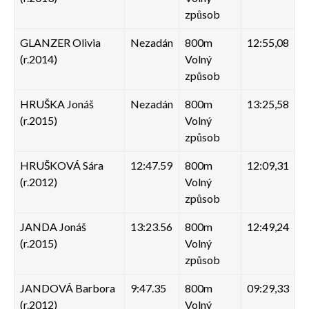
způsob
GLANZER Olivia
Nezadán
800m
12:55,08
(r.2014)
Volný
způsob
HRUŠKA Jonáš
Nezadán
800m
13:25,58
(r.2015)
Volný
způsob
HRUŠKOVÁ Sára
12:47.59
800m
12:09,31
(r.2012)
Volný
způsob
JANDA Jonáš
13:23.56
800m
12:49,24
(r.2015)
Volný
způsob
JANDOVÁ Barbora
9:47.35
800m
09:29,33
(r.2012)
Volný