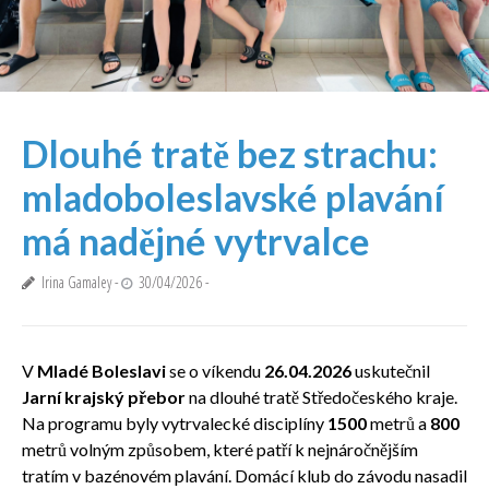
Dlouhé tratě bez strachu:
mladoboleslavské plavání
má nadějné vytrvalce
Irina Gamaley
30/04/2026
V
Mladé Boleslavi
se o víkendu
26.04.2026
uskutečnil
Jarní krajský přebor
na dlouhé tratě Středočeského kraje.
Na programu byly vytrvalecké disciplíny
1500
metrů a
800
metrů volným způsobem, které patří k nejnáročnějším
tratím v bazénovém plavání. Domácí klub do závodu nasadil