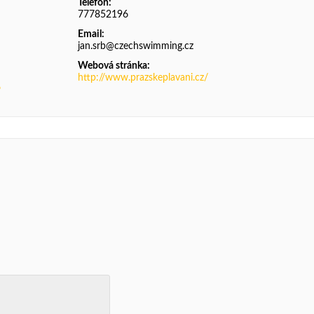
Telefon:
777852196
Email:
jan.srb@czechswimming.cz
Webová stránka:
http://www.prazskeplavani.cz/
6