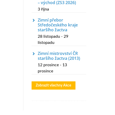
– východ (ZS3 2026)
3 října
Zimní přebor
Středočeského kraje
staršího žactva
28 listopadu
-
29
listopadu
Zimní mistrovství ČR
staršího žactva (2013)
12 prosince
-
13
prosince
Zobrazit všechny Akce