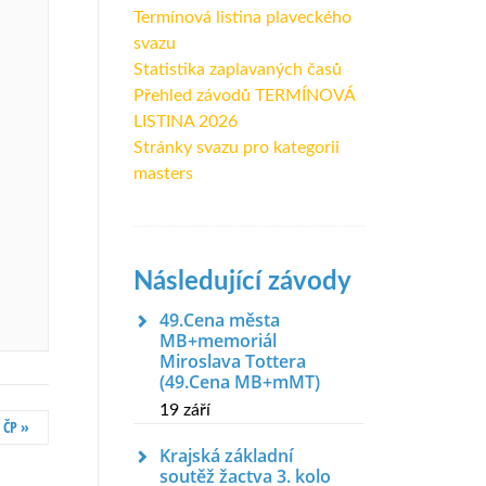
Termínová listina plaveckého
svazu
Statistika zaplavaných časů
Přehled závodů TERMÍNOVÁ
LISTINA 2026
Stránky svazu pro kategorii
masters
Následující závody
49.Cena města
MB+memoriál
Miroslava Tottera
(49.Cena MB+mMT)
19 září
o ČP
»
Krajská základní
soutěž žactva 3. kolo