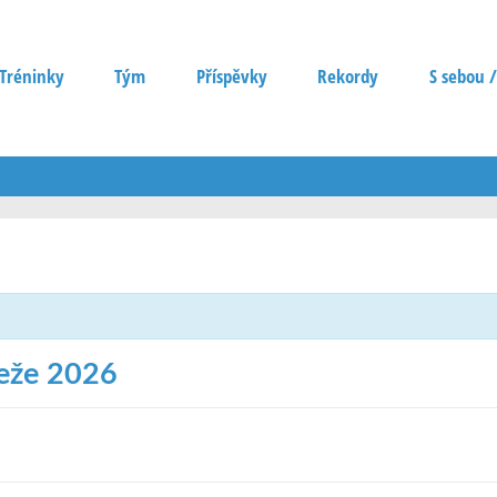
Tréninky
Tým
Příspěvky
Rekordy
S sebou /
deže 2026