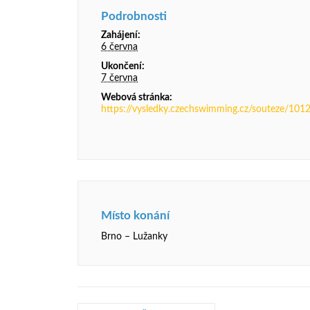
Podrobnosti
Zahájení:
6 června
Ukončení:
7 června
Webová stránka:
https://vysledky.czechswimming.cz/souteze/101
Místo konání
Brno – Lužanky
Navigace