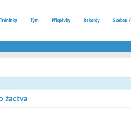
Tréninky
Tým
Příspěvky
Rekordy
S sebou /
o žactva