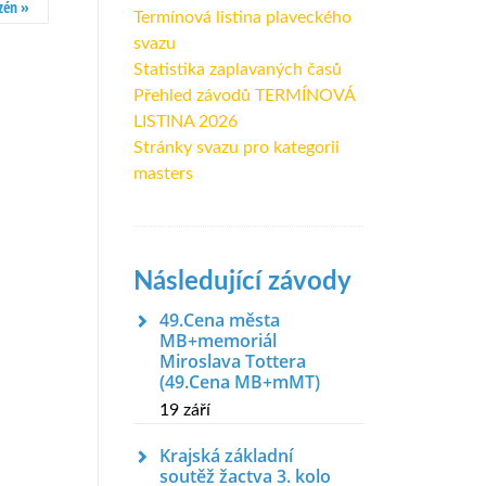
azén
»
Termínová listina plaveckého
svazu
Statistika zaplavaných časů
Přehled závodů TERMÍNOVÁ
LISTINA 2026
Stránky svazu pro kategorii
masters
Následující závody
49.Cena města
MB+memoriál
Miroslava Tottera
(49.Cena MB+mMT)
19 září
Krajská základní
soutěž žactva 3. kolo