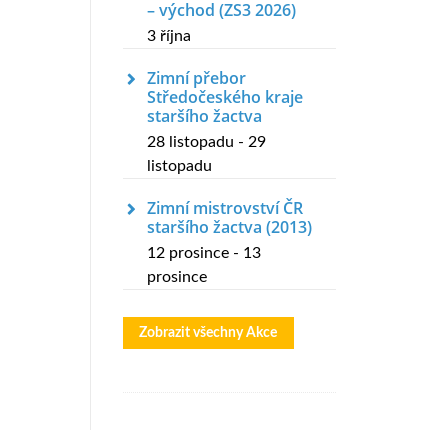
– východ (ZS3 2026)
3 října
Zimní přebor
Středočeského kraje
staršího žactva
28 listopadu
-
29
listopadu
Zimní mistrovství ČR
staršího žactva (2013)
12 prosince
-
13
prosince
Zobrazit všechny Akce