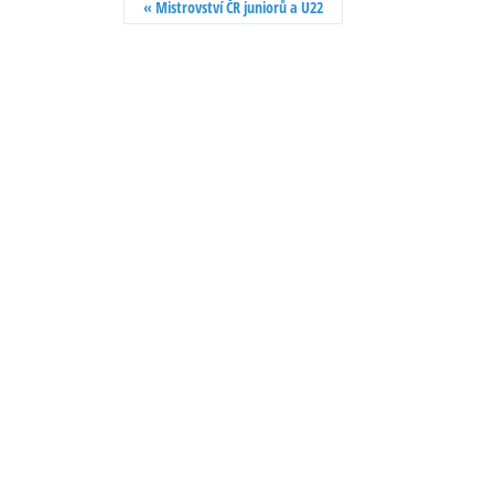
«
Mistrovství ČR juniorů a U22
pro
Akce