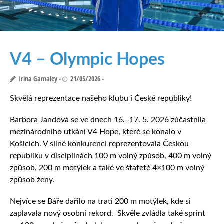
V4 – Olympic Hopes
Irina Gamaley
21/05/2026
Skvělá reprezentace našeho klubu i České republiky!
Barbora Jandová se ve dnech 16.–17. 5. 2026 zúčastnila
mezinárodního utkání V4 Hope, které se konalo v
Košicích. V silné konkurenci reprezentovala Českou
republiku v disciplínách 100 m volný způsob, 400 m volný
způsob, 200 m motýlek a také ve štafetě 4×100 m volný
způsob ženy.
Nejvíce se Báře dařilo na trati 200 m motýlek, kde si
zaplavala nový osobní rekord. Skvěle zvládla také sprint