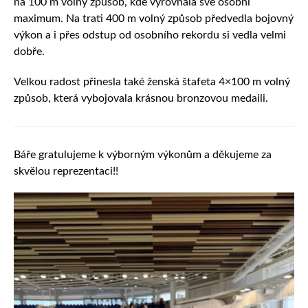
na 100 m volný způsob, kde vyrovnala své osobní
maximum. Na trati 400 m volný způsob předvedla bojovný
výkon a i přes odstup od osobního rekordu si vedla velmi
dobře.
Velkou radost přinesla také ženská štafeta 4×100 m volný
způsob, která vybojovala krásnou bronzovou medaili.
Báře gratulujeme k výborným výkonům a děkujeme za
skvělou reprezentaci!!