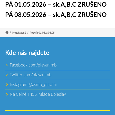
PÁ 01.05.2026
– sk.A,B,C
ZRUŠENO
PÁ 08.05.2026
– sk.A,B,C ZRUŠENO
/
Nezařazené
/
Rozvrh 01.05. a 08.05.
Kde nás najdete
Facebook.com/plavanimb
Twitter.com/plavanimb
Instagram @asmb_plavani
Na Celně 1456, Mladá Boleslav