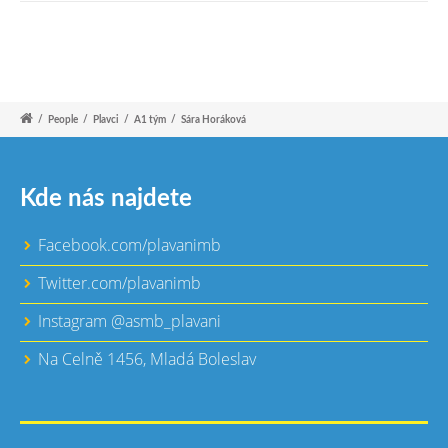
/
People
/
Plavci
/
A1 tým
/
Sára Horáková
Kde nás najdete
Facebook.com/plavanimb
Twitter.com/plavanimb
Instagram @asmb_plavani
Na Celně 1456, Mladá Boleslav