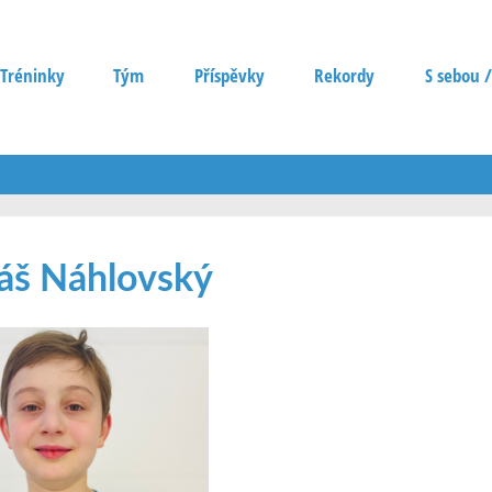
Tréninky
Tým
Příspěvky
Rekordy
S sebou /
áš Náhlovský