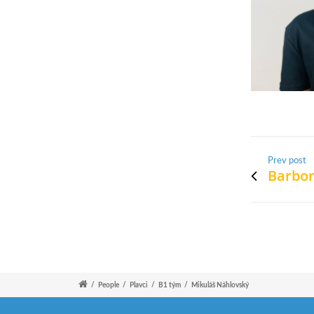
Prev post
Barbo
/
People
/
Plavci
/
B1 tým
/
Mikuláš Náhlovský