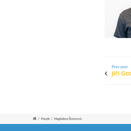
Prev post
Jiří Go
/
People
/
Magdalena Šimonová