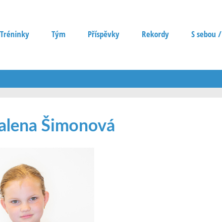
Tréninky
Tým
Příspěvky
Rekordy
S sebou /
lena Šimonová