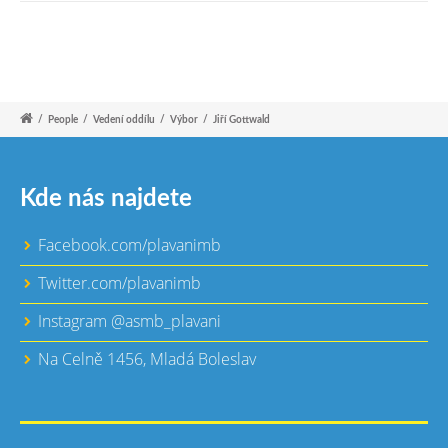
/
People
/
Vedení oddílu
/
Výbor
/
Jiří Gottwald
Kde nás najdete
Facebook.com/plavanimb
Twitter.com/plavanimb
Instagram @asmb_plavani
Na Celně 1456, Mladá Boleslav