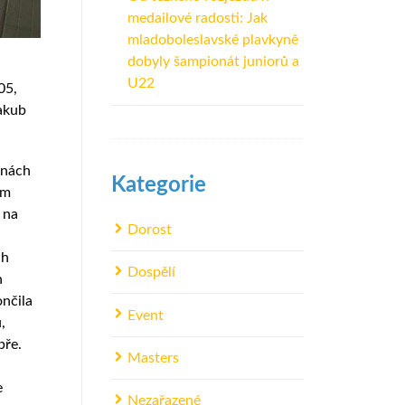
medailové radosti: Jak
mladoboleslavské plavkyně
dobyly šampionát juniorů a
U22
05,
Jakub
ínách
Kategorie
ém
 na
Dorost
ch
Dospělí
h
ončila
Event
,
bře.
Masters
e
Nezařazené