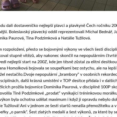
u dali dostaveníčko nejlepší plavci a plavkyně Čech ročníku 20
nější. Boleslavský plavecký oddíl reprezentovali Michal Bednář, 
ika Paurová, Tina Podzimková a Natálie Tužilová.
 rozpoložení, přesto se bojovnými výkony ve všech šesti discipl
koval stupně vítězů, aby nakonec skončil na nepopulárním čtvrt
dl nejlepší start na 200Z, kde jen těsně zůstal za elitní desítkou
na Homolková bojovala se soupeřkami bez ostychu, ale na lepší
užel nestačilo.Dvoje nepopulární „brambory“ v osobních rekorde
iplínách, další krásná umístění v TOP desítce přidala i v dalšíc
žlicích prožila bojovnice Dominika Paurová, v disciplíně 100P sk
ovolila Tině Podzimkové „prodat“ vynikající tréninkovou morálku
ní výkon byla ochotna udělat maximum i když jí opravdu nebylo do
Tužilová! Ani v jednom ze šesti startů nenašla přemožitelku a v
řky „o parník“. Šest zlatých medailí a šest výkonů, za které by s