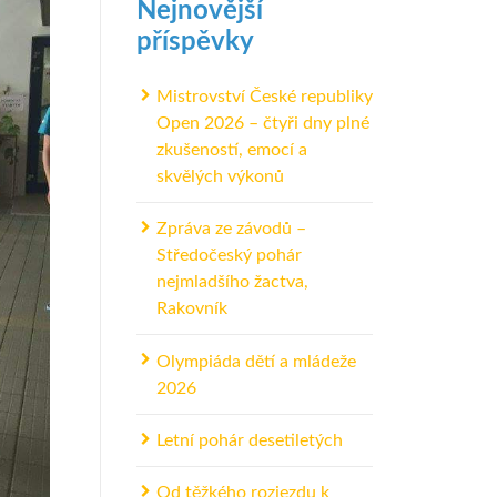
Nejnovější
příspěvky
Mistrovství České republiky
Open 2026 – čtyři dny plné
zkušeností, emocí a
skvělých výkonů
Zpráva ze závodů –
Středočeský pohár
nejmladšího žactva,
Rakovník
Olympiáda dětí a mládeže
2026
Letní pohár desetiletých
Od těžkého rozjezdu k