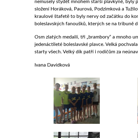
nemusely stydět mnohem starší plavkyně, byly p
složení Horáková, Paurová, Podzimková a Tužilov
kraulové štafetě to byly nervy od začátku do ko
boleslavských fanoušků, kterých se na tribuně
Osm zlatých medailí, tři „brambory“ a mnoho umí
jedenáctileté boleslavské plavce. Velká pochval
starty všech. Velký dík patří i rodičům za neún
Ivana Davídková