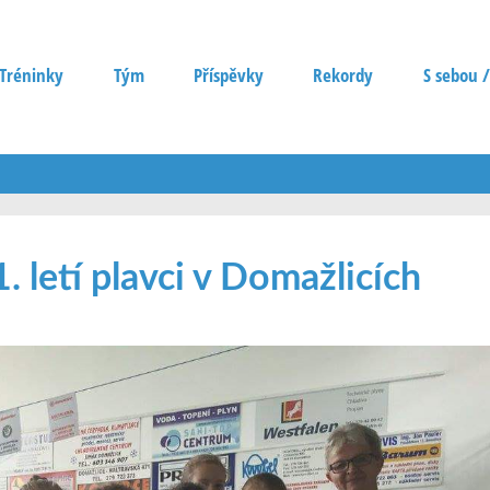
Tréninky
Tým
Příspěvky
Rekordy
S sebou /
1. letí plavci v Domažlicích