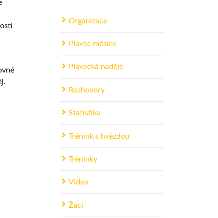
e
Organizace
osti
Plavec měsíce
Plavecká naděje
jovné
j.
Rozhovory
Statistika
Trénink s hvězdou
Tréninky
Videa
Žáci