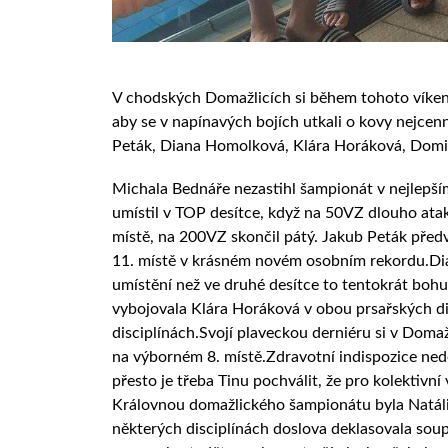
V chodských Domažlicích si během tohoto víkend
aby se v napínavých bojích utkali o kovy nejcen
Peták, Diana Homolková, Klára Horáková, Domin
Michala Bednáře nezastihl šampionát v nejlepším
umístil v TOP desítce, když na 50VZ dlouho ata
místě, na 200VZ skončil pátý. Jakub Peták předve
11. místě v krásném novém osobním rekordu.Dia
umístění než ve druhé desítce to tentokrát boh
vybojovala Klára Horáková v obou prsařských disc
disciplínách.Svojí plaveckou derniéru si v Doma
na výborném 8. místě.Zdravotní indispozice ned
přesto je třeba Tinu pochválit, že pro kolektiv
Královnou domažlického šampionátu byla Natálie 
některých disciplínách doslova deklasovala soupe