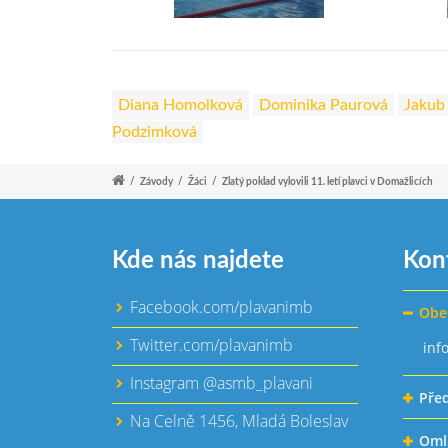
Diana Homolková
Dominika Paurová
Jakub
Podzimková
/
Závody
/
Žáci
/
Zlatý poklad vylovili 11. letí plavci v Domažlicích
Kde nás najdete
Kon
Facebook.com/plavanimb
Obe
Twitter.com/plavanimb
inf
Instagram @asmb_plavani
Pře
Na Celně 1456, Mladá Boleslav
Oml