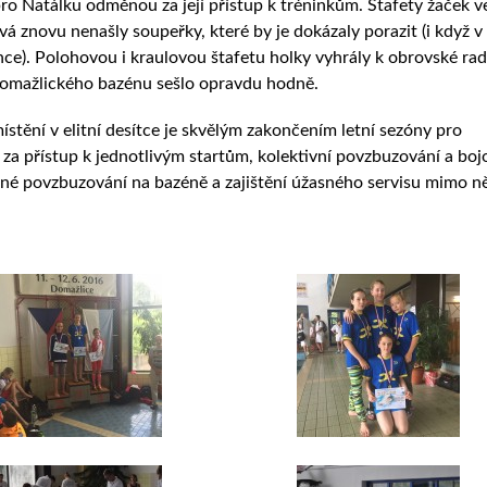
ro Natálku odměnou za její přístup k tréninkům. Štafety žaček v
á znovu nenašly soupeřky, které by je dokázaly porazit (i když v
nce). Polohovou i kraulovou štafetu holky vyhrály k obrovské rad
 domažlického bazénu sešlo opravdu hodně.
stění v elitní desítce je skvělým zakončením letní sezóny pro
a za přístup k jednotlivým startům, kolektivní povzbuzování a bo
avné povzbuzování na bazéně a zajištění úžasného servisu mimo ně