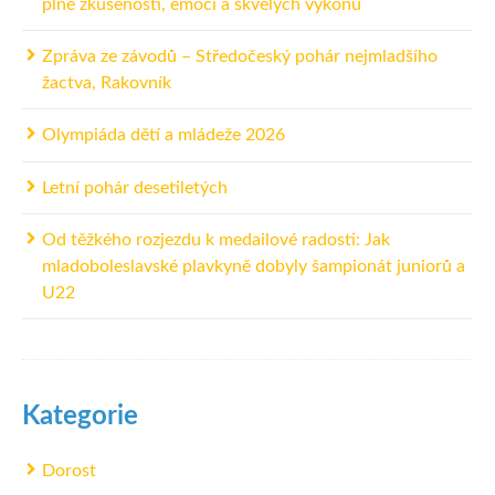
plné zkušeností, emocí a skvělých výkonů
Zpráva ze závodů – Středočeský pohár nejmladšího
žactva, Rakovník
Olympiáda dětí a mládeže 2026
Letní pohár desetiletých
Od těžkého rozjezdu k medailové radosti: Jak
mladoboleslavské plavkyně dobyly šampionát juniorů a
U22
Kategorie
Dorost