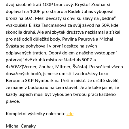
dvojnásobné trati 100P bronzový. Kryštof Zouhar si
doplaval na 100P pro stříbro a Radek Juhás vybojoval
bronz na 50Z. Mezi děvčaty si chvilku slávy na „bedně“
vyzkoušela Eliška Tancmanová za svůj závod na 50P, kde
skončila druhá. Ale ani zbytek družstva nezklamal a získal
pro náš oddíl důležité body. Pavlína Paurová a Michal
Švásta se pohybovali v první desítce na svých
odplavaných tratích. Dobrý dojem z našeho vystoupení
potvrzují dvě druhá místa ze štafet 4x50PZ a
4x50VZ(Verner, Zouhar, Mittner, Švásta). Po sečtení všech
dosažených bodů, jsme se umístili za družstvy Loko
Beroun a SKP Nymburk na třetím místě. Je určitě skvělé,
že máme v budoucnu na čem stavět. Je ale také jasné, že
každý úspěch musí být vykoupen tvrdou prací každého
plavce.
Kompletní výsledky naleznete
zde
.
Michal Čanaky