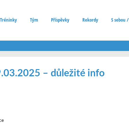
Tréninky
Tým
Příspěvky
Rekordy
S sebou /
03.2025 – důležité info
ce