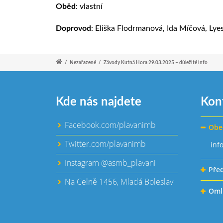
Oběd
: vlastní
Doprovod
: Eliška Flodrmanová, Ida Míčová, Ly
/
Nezařazené
/
Závody Kutná Hora 29.03.2025 – důležité info
Kde nás najdete
Kon
Facebook.com/plavanimb
Obe
Twitter.com/plavanimb
inf
Instagram @asmb_plavani
Pře
Na Celně 1456, Mladá Boleslav
Oml