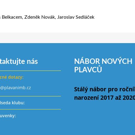
es Belkacem, Zdeněk Novák, Jaroslav Sedláček
taktujte nás
NÁBOR NOVÝCH
PLAVCŮ
cné dotazy:
o@plavanimb.cz
Stálý nábor pro ročn
narození 2017 až 202
dseda klubu:
uvenky: