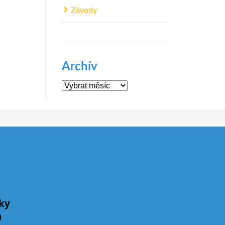
Závody
Archív
Archív
íky
0