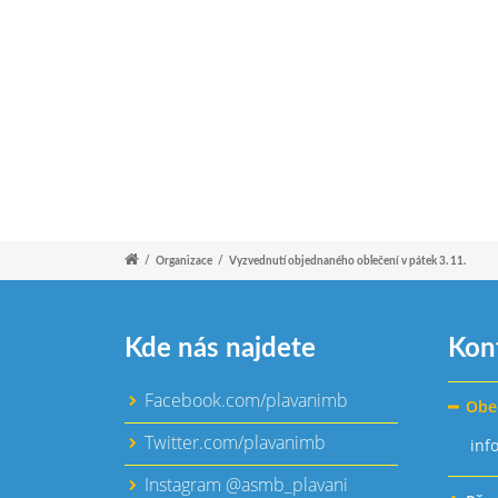
/
Organizace
/
Vyzvednutí objednaného oblečení v pátek 3. 11.
Kde nás najdete
Kon
Facebook.com/plavanimb
Obe
Twitter.com/plavanimb
inf
Instagram @asmb_plavani