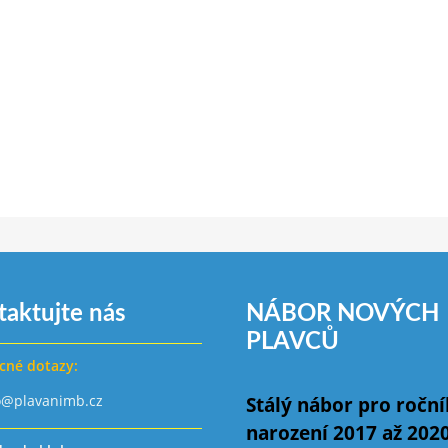
taktujte nás
NÁBOR NOVÝCH
PLAVCŮ
cné dotazy:
o@plavanimb.cz
Stálý nábor pro ročn
narození 2017 až 202