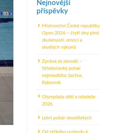
Nejnovější
příspěvky
Mistrovství České republiky
Open 2026 – čtyři dny plné
zkušeností, emocí a
skvělých výkonů
Zpráva ze závodů –
Středočeský pohár
nejmladšího žactva,
Rakovník
Olympiáda dětí a mládeže
2026
Letní pohár desetiletých
Od těžkého rozjezdu k