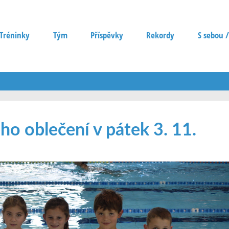
Tréninky
Tým
Příspěvky
Rekordy
S sebou /
o oblečení v pátek 3. 11.