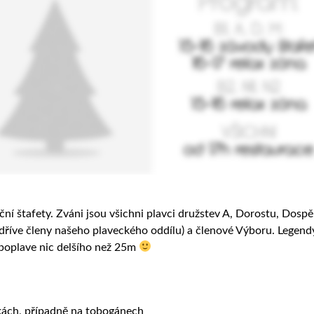
ní štafety. Zváni jsou všichni plavci družstev A, Dorostu, Dospě
y dříve členy našeho plaveckého oddílu) a členové Výboru. Legendy
epoplave nic delšího než 25m
vkách, případně na tobogánech