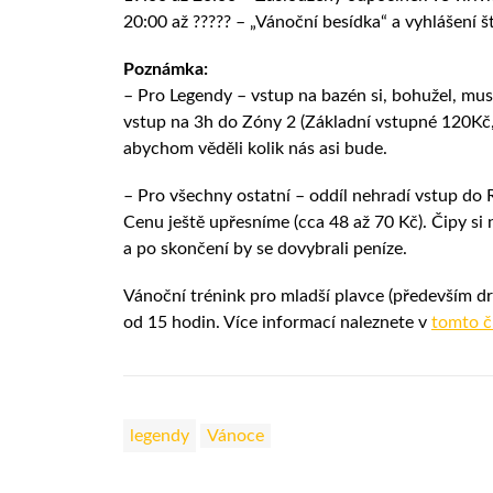
20:00 až ????? – „Vánoční besídka“ a vyhlášení š
Poznámka:
– Pro Legendy – vstup na bazén si, bohužel, musí
vstup na 3h do Zóny 2 (Základní vstupné 120Kč,
abychom věděli kolik nás asi bude.
– Pro všechny ostatní – oddíl nehradí vstup do R
Cenu ještě upřesníme (cca 48 až 70 Kč). Čipy si
a po skončení by se dovybrali peníze.
Vánoční trénink pro mladší plavce (především dr
od 15 hodin. Více informací naleznete v
tomto č
legendy
Vánoce