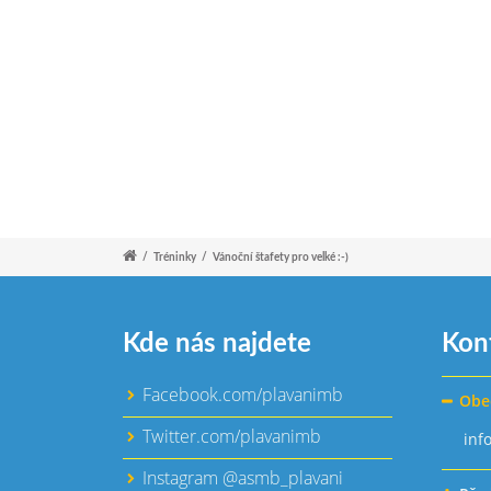
/
Tréninky
/
Vánoční štafety pro velké :-)
Kde nás najdete
Kon
Facebook.com/plavanimb
Obe
Twitter.com/plavanimb
inf
Instagram @asmb_plavani