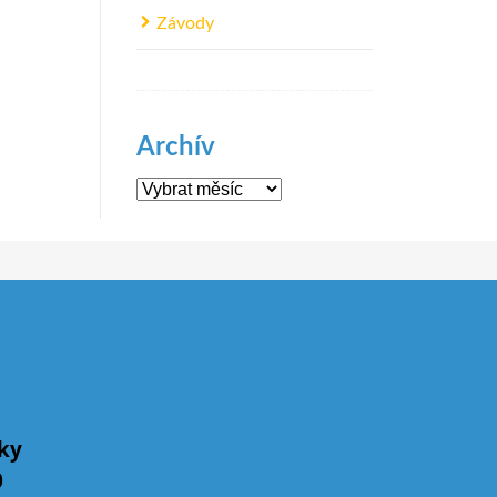
Závody
Archív
Archív
íky
0