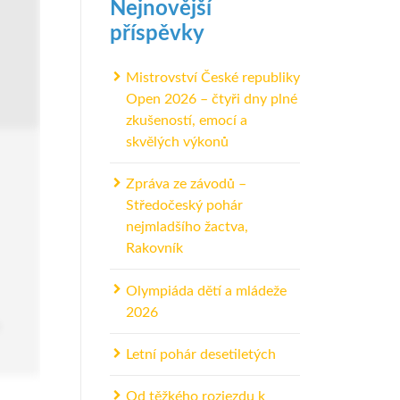
Nejnovější
příspěvky
Mistrovství České republiky
Open 2026 – čtyři dny plné
zkušeností, emocí a
skvělých výkonů
Zpráva ze závodů –
Středočeský pohár
nejmladšího žactva,
Rakovník
Olympiáda dětí a mládeže
2026
Letní pohár desetiletých
Od těžkého rozjezdu k