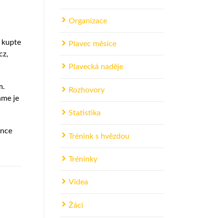
Organizace
i kupte
Plavec měsíce
cz,
Plavecká naděje
m.
Rozhovory
áme je
Statistika
ince
Trénink s hvězdou
Tréninky
Videa
Žáci