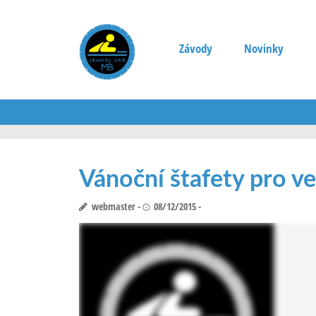
Závody
Novinky
Vánoční štafety pro vel
webmaster
08/12/2015