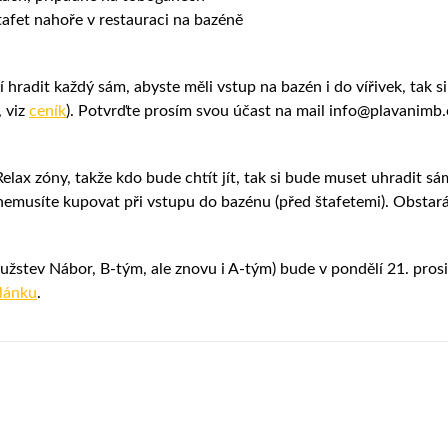
tafet nahoře v restauraci na bazéně
 hradit každý sám, abyste měli vstup na bazén i do vířivek, tak s
 viz
ceník
). Potvrďte prosím svou účast na mail info@plavanimb.
elax zóny, takže kdo bude chtít jít, tak si bude muset uhradit sá
 nemusíte kupovat při vstupu do bazénu (před štafetemi). Obstar
užstev Nábor, B-tým, ale znovu i A-tým) bude v pondělí 21. pros
lánku
.