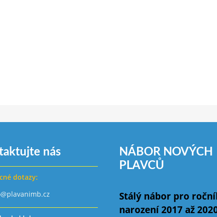
taktujte nás
NÁBOR NOVÝCH
PLAVCŮ
cné dotazy:
o@plavanimb.cz
Stálý nábor pro ročn
narození 2017 až 202