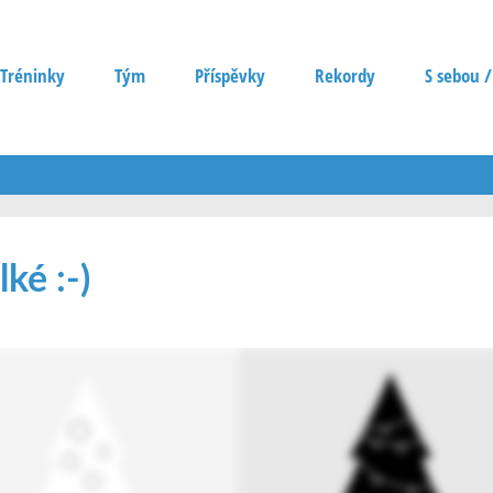
Tréninky
Tým
Příspěvky
Rekordy
S sebou /
ké :-)