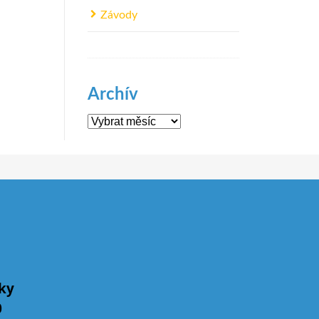
Závody
Archív
Archív
íky
0