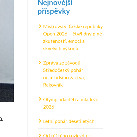
Nejnovější
příspěvky
Mistrovství České republiky
Open 2026 – čtyři dny plné
zkušeností, emocí a
skvělých výkonů
Zpráva ze závodů –
Středočeský pohár
nejmladšího žactva,
Rakovník
Olympiáda dětí a mládeže
2026
ů.
Letní pohár desetiletých
Od těžkého rozjezdu k