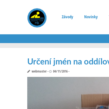
Závody
Novinky
Určení jmén na oddílo
webmaster
04/11/2016