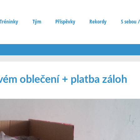
Tréninky
Tým
Příspěvky
Rekordy
S sebou /
vém oblečení + platba záloh