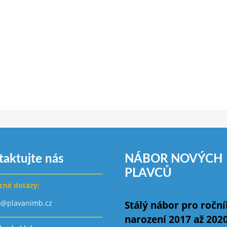
taktujte nás
NÁBOR NOVÝCH
PLAVCŮ
cné dotazy:
o@plavanimb.cz
Stálý nábor pro ročn
narození 2017 až 202