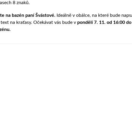
ťasech 8 znaků.
te na bazén paní Švástové.
Ideálně v obálce, na které bude nap
a text na kraťasy. Očekávat vás bude v
pondělí 7. 11. od 16:00 do
azénu.