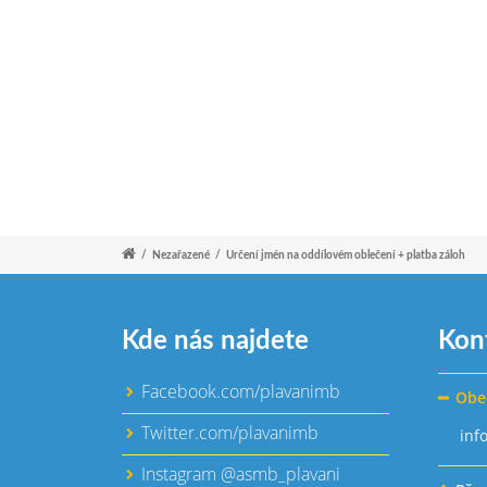
/
Nezařazené
/
Určení jmén na oddílovém oblečení + platba záloh
Kde nás najdete
Kon
Facebook.com/plavanimb
Obe
Twitter.com/plavanimb
inf
Instagram @asmb_plavani