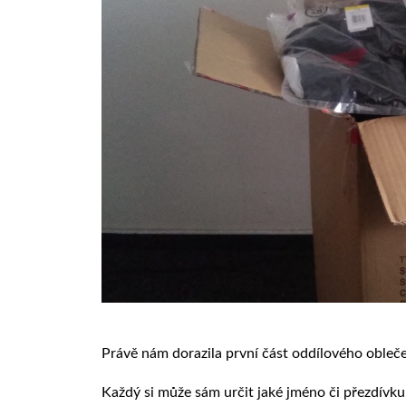
Právě nám dorazila první část oddílového obleče
Každý si může sám určit jaké jméno či přezdívku