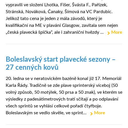
vypravili ve složení Lhotka, Fišer, Švásta F., Pařízek,
Stránská, Nováková, Čanaky, Šímová na VC Pardubic.
Jelikož tato cena je jeden z mála závodů, který je
kvalifikační na ME v plavání Glasgow, zavítala sem nejen
„česká plavecká špička“, ale i zahraniční hvězdy ...
More
Boleslavský start plavecké sezony –
27 cenných kovů
20. ledna se v neratovickém bazéně konal již 17. Memoriál
Karla Řády. Tradičně se zde plave sprinterský víceboj (50
volný způsob, 50 motýlek, 50 prsa a 50 znak), ve kterém se
výsledky z padesátimetrových tratí sčítají a po odplavání
všech sprintů se vyhlásí celkové pořadí čtyřboje.
Boleslavským se vedlo skvěle, ve sprint...
More