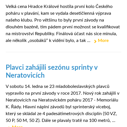
Velká cena Hradce Králové hostila první kolo Českého
poháru v plavání, kam se vydala desetičlenná výprava
našeho klubu. Pro většinu to byly první závody na
dlouhém bazéně, tím pádem první možnost se kvalifikovat
na mistrovství Republiky. Finálová účast nás sice minula,
ale několik „osobáků“ k vidění bylo, a tak ...
More
Plavci zahájili sezónu sprinty v
Neratovicích
V sobotu 14. ledna se 23 mladoboleslavských plavců
vypravilo na první závody v roce 2017. Nový rok zahájili v
Neratovicích na Neratovickém poháru 2017 - Memoriálu
K. Řády. Hlavní náplní závodů byl sprinterský víceboj,
který se skládal ze 4 padesátimetrových disciplín (50 VZ,
50 P, 50 M, 50 Z). Dále se plavaly tratě na 100 metrů, ...