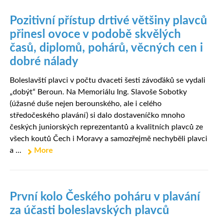
Pozitivní přístup drtivé většiny plavců
přinesl ovoce v podobě skvělých
časů, diplomů, pohárů, věcných cen i
dobré nálady
Boleslavští plavci v počtu dvaceti šesti závoďáků se vydali
„dobýt“ Beroun. Na Memoriálu Ing. Slavoše Sobotky
(úžasné duše nejen berounského, ale i celého
středočeského plavání) si dalo dostaveníčko mnoho
českých juniorských reprezentantů a kvalitních plavců ze
všech koutů Čech i Moravy a samozřejmě nechyběli plavci
a ...
More
První kolo Českého poháru v plavání
za účasti boleslavských plavců