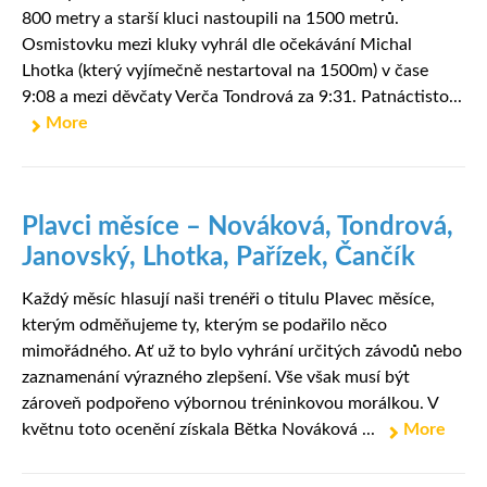
800 metry a starší kluci nastoupili na 1500 metrů.
Osmistovku mezi kluky vyhrál dle očekávání Michal
Lhotka (který vyjímečně nestartoval na 1500m) v čase
9:08 a mezi děvčaty Verča Tondrová za 9:31. Patnáctisto...
More
Plavci měsíce – Nováková, Tondrová,
Janovský, Lhotka, Pařízek, Čančík
Každý měsíc hlasují naši trenéři o titulu Plavec měsíce,
kterým odměňujeme ty, kterým se podařilo něco
mimořádného. Ať už to bylo vyhrání určitých závodů nebo
zaznamenání výrazného zlepšení. Vše však musí být
zároveň podpořeno výbornou tréninkovou morálkou. V
květnu toto ocenění získala Bětka Nováková ...
More