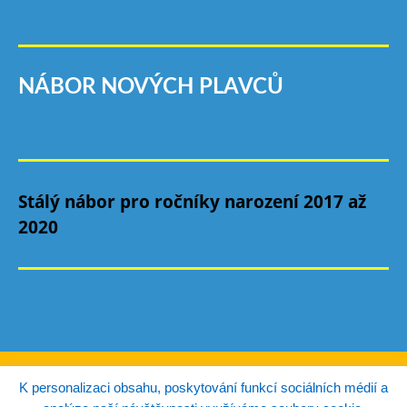
NÁBOR NOVÝCH PLAVCŮ
Stálý nábor pro ročníky narození 2017 až
2020
© Copyright TJ Autoškoda Mladá Boleslav 2026.
K personalizaci obsahu, poskytování funkcí sociálních médií a