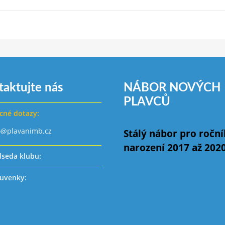
taktujte nás
NÁBOR NOVÝCH
PLAVCŮ
cné dotazy:
o@plavanimb.cz
Stálý nábor pro ročn
narození 2017 až 202
dseda klubu:
uvenky: