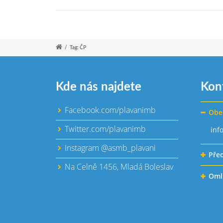
/
Tag: ČP
Kde nás najdete
Kon
Facebook.com/plavanimb
Obe
Twitter.com/plavanimb
inf
Instagram @asmb_plavani
Pře
Na Celně 1456, Mladá Boleslav
Oml