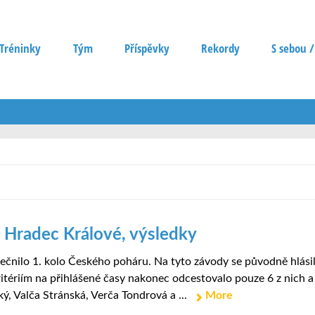
Tréninky
Tým
Příspěvky
Rekordy
S sebou /
 Hradec Králové, výsledky
tečnilo 1. kolo Českého poháru. Na tyto závody se původně hlási
ritériím na přihlášené časy nakonec odcestovalo pouze 6 z nich a
ý, Valča Stránská, Verča Tondrová a ...
More