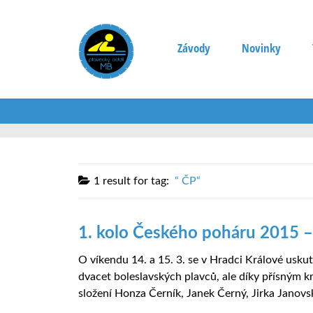
Závody
Novinky
1 result for
tag:
ČP
1. kolo Českého poháru 2015 –
O víkendu 14. a 15. 3. se v Hradci Králové usku
dvacet boleslavských plavců, ale díky přísným k
složení Honza Černík, Janek Černý, Jirka Janovsk