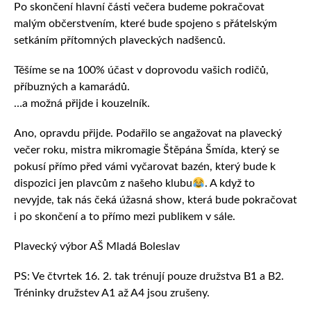
Po skončení hlavní části večera budeme pokračovat
malým občerstvením, které bude spojeno s přátelským
setkáním přítomných plaveckých nadšenců.
Těšíme se na 100% účast v doprovodu vašich rodičů,
příbuzných a kamarádů.
…a možná přijde i kouzelník.
Ano, opravdu přijde. Podařilo se angažovat na plavecký
večer roku, mistra mikromagie Štěpána Šmída, který se
pokusí přímo před vámi vyčarovat bazén, který bude k
dispozici jen plavcům z našeho klubu
. A když to
nevyjde, tak nás čeká úžasná show, která bude pokračovat
i po skončení a to přímo mezi publikem v sále.
Plavecký výbor AŠ Mladá Boleslav
PS: Ve čtvrtek 16. 2. tak trénují pouze družstva B1 a B2.
Tréninky družstev A1 až A4 jsou zrušeny.