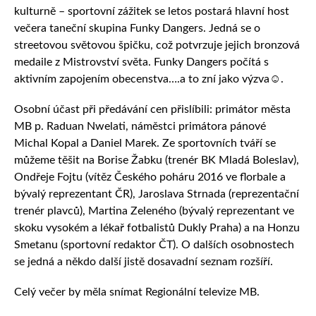
kulturně – sportovní zážitek se letos postará hlavní host
večera taneční skupina Funky Dangers. Jedná se o
streetovou světovou špičku, což potvrzuje jejich bronzová
medaile z Mistrovství světa. Funky Dangers počítá s
aktivním zapojením obecenstva….a to zní jako výzva☺.
Osobní účast při předávání cen přislíbili: primátor města
MB p. Raduan Nwelati, náměstci primátora pánové
Michal Kopal a Daniel Marek. Ze sportovních tváří se
můžeme těšit na Borise Žabku (trenér BK Mladá Boleslav),
Ondřeje Fojtu (vítěz Českého poháru 2016 ve florbale a
bývalý reprezentant ČR), Jaroslava Strnada (reprezentační
trenér plavců), Martina Zeleného (bývalý reprezentant ve
skoku vysokém a lékař fotbalistů Dukly Praha) a na Honzu
Smetanu (sportovní redaktor ČT). O dalších osobnostech
se jedná a někdo další jistě dosavadní seznam rozšíří.
Celý večer by měla snímat Regionální televize MB.