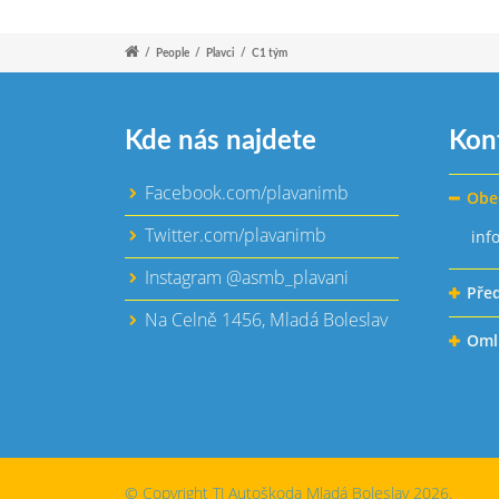
/
People
/
Plavci
/
C1 tým
Kde nás najdete
Kon
Facebook.com/plavanimb
Obe
Twitter.com/plavanimb
inf
Instagram @asmb_plavani
Pře
Na Celně 1456, Mladá Boleslav
Oml
© Copyright TJ Autoškoda Mladá Boleslav 2026.