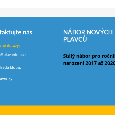
taktujte nás
NÁBOR NOVÝCH
PLAVCŮ
cné dotazy:
o@plavanimb.cz
Stálý nábor pro ročn
narození 2017 až 202
dseda klubu:
uvenky: