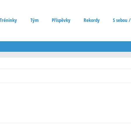
Tréninky
Tým
Příspěvky
Rekordy
S sebou /