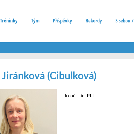
Tréninky
Tým
Příspěvky
Rekordy
S sebou /
 Jiránková (Cibulková)
Trenér Lic. PL I