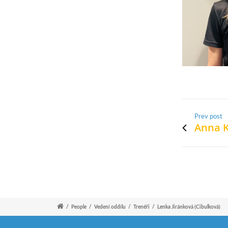
Prev post
Anna 
/
People
/
Vedení oddílu
/
Trenéři
/
Lenka Jiránková (Cibulková)