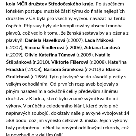
kola MČR družstev Středočeského kraje
. Po úspěšném
loňském postupu mužské části týmu do finále nejlepších
družstev v ČR byla pro všechny výzvou navázat na tento
úspěch. Přípravy byly ale komplikovány absencí mnoha
plavců, což vedlo k tomu, že ženská sestava byla složena z
plavkyň:
Daniela Havelková
(r.2007),
Lada Máková
(r.2007),
Simona Šindlerová
(r.2006),
Adriana Landová
(r.2009),
Olívie Kateřina Tůmová
(r.2009),
Natálie
Štěpánková
(r.2010),
Viktorie Fišerová
(r.2008),
Kateřina
Hradská
(r.2008),
Barbora Šrámková
(r.2010) a
Blanka
Grulichová
(r.1986). Tyto plavkyně se do závodů pustily s
velkým odhodláním. Od prvních rozplaveb bojovaly s
plným nasazením a odvážně čelily především silnému
družstvu z Kladna, které bylo známé svými kvalitními
výkony. V průběhu celodenního klání, které bylo plné
napínavých soubojů, dokázaly naše plavkyně vybojovat 14
588 bodů, což jim vyneslo celkové
2. místo
. Jejich výkony
byly podpořeny i několika novými oddílovými rekordy, což
je povzbudilo v dalším úsilí.