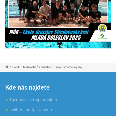
/
Event
/
Mistrovství ČR družstev – 1. kolo – Středočeský kraj
Kde nás najdete
Facebook.com/plavanimb
Twitter.com/plavanimb