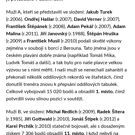
Muži A, kteří se představili ve složení:
Jakub Turek
(r.2006),
Ondřej Hašlar
(r.2007),
David Verner
(r.2007),
František Štěpánek
(r.2008),
Adam Pekář
(r.2007),
Adam
Malina
(r.2011),
Jiří Janovský
(r.1988),
Štěpán Hruška
(r.2009) a
František Musil
(r.2010) podali skvělé výkony
zejména v souboji s borci z Berouna. Tato jména jsou v
českém plavání dobře známa (například Tomáš Míka,
Ludvík Tomáš a další), a tak bylo pro naše plavce velkou
výzvou se s nimi měřit. I naši muži se nenechali zahanbit a
překonali několik oddílových rekordů ve štafetách, čímž
donutili trenéra znovu k přepsání oddílových tabulek.
Celkově vybojovali 15 020 bodů a obsadili
1. místo
, čímž
potvrdili svou silnou pozici v soutěži.
Muži B, ve složení:
Michal Redlich
(r.2009),
Radek Šitera
(r.1985),
Jiří Gottwald
(r.2010),
Jonáš Štípek
(r.2012) a
Karel Prchlík
(r.2010) statečně bojovali, ale s dosaženým
ziskem 7 306 bodů obsadili
11. místo
. I když nebyli na