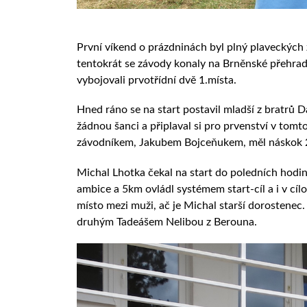
První víkend o prázdninách byl plný plaveckých
tentokrát se závody konaly na Brněnské přehradě
vybojovali prvotřídní dvě 1.místa.
Hned ráno se na start postavil mladší z bratrů 
žádnou šanci a připlaval si pro prvenství v to
závodníkem, Jakubem Bojceňukem, měl náskok 
Michal Lhotka čekal na start do poledních hodin 
ambice a 5km ovládl systémem start-cíl a i v cíl
místo mezi muži, ač je Michal starší dorostenec
druhým Tadeášem Nelibou z Berouna.