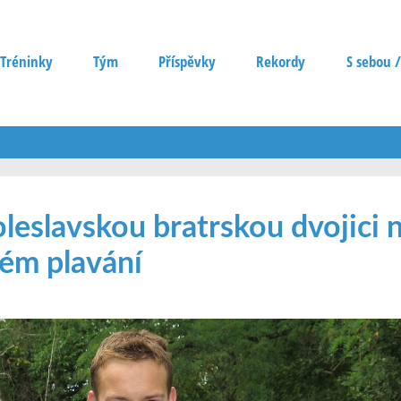
Tréninky
Tým
Příspěvky
Rekordy
S sebou /
leslavskou bratrskou dvojici 
ém plavání