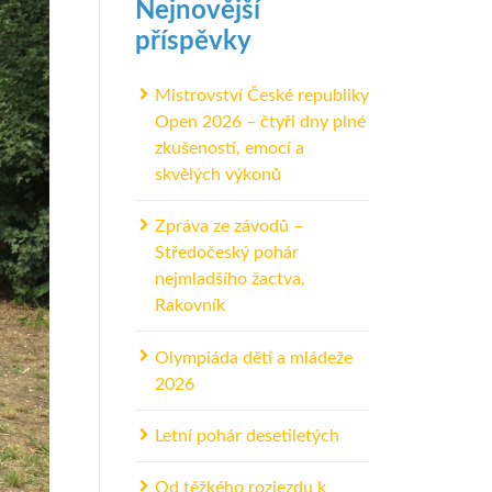
Nejnovější
příspěvky
Mistrovství České republiky
Open 2026 – čtyři dny plné
zkušeností, emocí a
skvělých výkonů
Zpráva ze závodů –
Středočeský pohár
nejmladšího žactva,
Rakovník
Olympiáda dětí a mládeže
2026
Letní pohár desetiletých
Od těžkého rozjezdu k