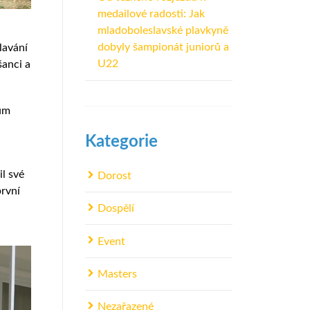
medailové radosti: Jak
mladoboleslavské plavkyně
dobyly šampionát juniorů a
lavání
U22
šanci a
řům
Kategorie
l své
Dorost
první
Dospělí
Event
Masters
Nezařazené