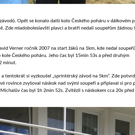
 závodů. Opět se konalo další kolo Českého poháru v dálkovém p
. Zde mladoboleslavští plavci a bratři nedali soupeřům žádnou 
David Verner ročník 2007 na start žáků na 1km, kde nedal soupe
mto kole Českého poháru. Jeho čas byl 15min 53s a před druhým
2 minut.
a tentokrát si vyzkoušel „sprintérský závod na 5km“. Zde potvrdi
ové rovince zvyšoval náskok nad svými soupeři a připlaval si pro 
. Michalův čas byl 1h 2min 52s. Zvítězil s náskokem cca 20s před