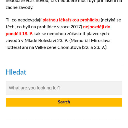
nedodáte včas novou, tak nebudete moci být přihlášení na
žádné závody.
Ti, co neodevzdají
platnou lékařskou prohlídku
(netýká se
těch, co byli na prohlídce v roce 2017)
nejpozději do
pondělí 18. 9.
tak se nemohou zúčastnit plaveckých
závodů v Mladé Boleslavi 23. 9. (Memoriál Miroslava
Tottera) ani na Velké ceně Chomutova (22. a 23. 9.)!
Hledat