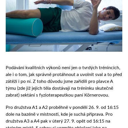
Podávání kvalitních výkonů není jen o tvrdých trénincích,
ale i o tom, jak správně protáhnout a uvolnit sval a to před
zátěží i po ní. Z toho důvodu jsme zařídili pro plavce A
týmu (zde již jejich těla dostávají na tréninku skutečně
zabrat) sektání s fyzioterapeutkou paní Körnerovou.
Pro družstva A1 a A2 proběhně v pondělí 26. 9. od 16:15
dole na bazéně v místnosti, kde je suchá příprava. Pro
družstva A3 a A4 pak v úterý 27. 9. opět od 16:15 na
stejném místě. S sebou si vezměte oblečení jako na