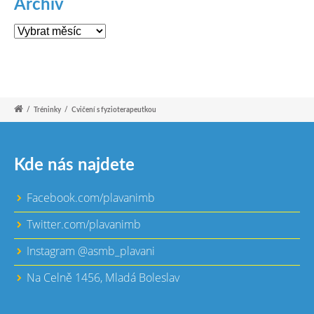
Archív
Archív
/
Tréninky
/
Cvičení s fyzioterapeutkou
Kde nás najdete
Facebook.com/plavanimb
Twitter.com/plavanimb
Instagram @asmb_plavani
Na Celně 1456, Mladá Boleslav